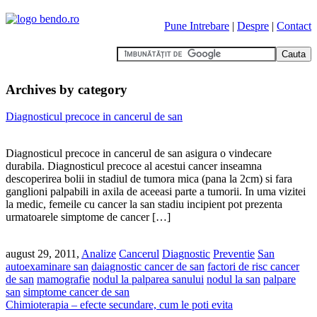
Pune Intrebare
|
Despre
|
Contact
Archives by category
Diagnosticul precoce in cancerul de san
Diagnosticul precoce in cancerul de san asigura o vindecare
durabila. Diagnosticul precoce al acestui cancer inseamna
descoperirea bolii in stadiul de tumora mica (pana la 2cm) si fara
ganglioni palpabili in axila de aceeasi parte a tumorii. In uma vizitei
la medic, femeile cu cancer la san stadiu incipient pot prezenta
urmatoarele simptome de cancer […]
august 29, 2011,
Analize
Cancerul
Diagnostic
Preventie
San
autoexaminare san
daiagnostic cancer de san
factori de risc cancer
de san
mamografie
nodul la palparea sanului
nodul la san
palpare
san
simptome cancer de san
Chimioterapia – efecte secundare, cum le poti evita