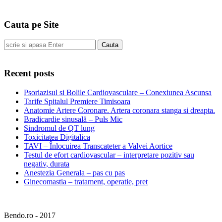
Cauta pe Site
Cauta
Recent posts
Psoriazisul si Bolile Cardiovasculare – Conexiunea Ascunsa
Tarife Spitalul Premiere Timisoara
Anatomie Artere Coronare. Artera coronara stanga si dreapta.
Bradicardie sinusală – Puls Mic
Sindromul de QT lung
Toxicitatea Digitalica
TAVI – Înlocuirea Transcateter a Valvei Aortice
Testul de efort cardiovascular – interpretare pozitiv sau
negativ, durata
Anestezia Generala – pas cu pas
Ginecomastia – tratament, operatie, pret
Bendo.ro - 2017