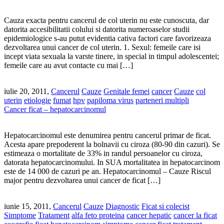
Cauza exacta pentru cancerul de col uterin nu este cunoscuta, dar
datorita accesibilitatii colului si datorita numeroaselor studii
epidemiologice s-au putut evidentia cativa factori care favorizeaza
dezvoltarea unui cancer de col uterin. 1. Sexul: femeile care isi
incept viata sexuala la varste tinere, in special in timpul adolescentei;
femeile care au avut contacte cu mai […]
iulie 20, 2011,
Cancerul
Cauze
Genitale femei
cancer
Cauze
col
uterin
etiologie
fumat
hpv
papiloma virus
parteneri multipli
Cancer ficat – hepatocarcinomul
Hepatocarcinomul este denumirea pentru cancerul primar de ficat.
Acesta apare prepoderent la bolnavii cu ciroza (80-90 din cazuri). Se
estimeaza o mortalitate de 33% in randul persoanelor cu ciroza,
datorata hepatocarcinomului. In SUA mortalitatea in hepatocarcinom
este de 14 000 de cazuri pe an. Hepatocarcinomul – Cauze Riscul
major pentru dezvoltarea unui cancer de ficat […]
iunie 15, 2011,
Cancerul
Cauze
Diagnostic
Ficat si colecist
Simptome
Tratament
alfa feto proteina
cancer hepatic
cancer la ficat