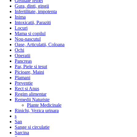
Genitale femei
Gura, dinti, gingii
Infertilitate, impotenta
Inima
Intoxicatii, Paraziti
Locuri
Mama si copilul
Nou-nascutul
Oase, Articulatii, Coloana
Ochi
Operatii
Pancreas
Par, Piele si tesut
Picioare, Maini
Plamani
Preventie
Rect si Anus
Regim alimentar
Remedii Naturiste
Plante Medicinale
Rinichi, Vezica urinara
s
San
Sange si circulatie
Sarcina