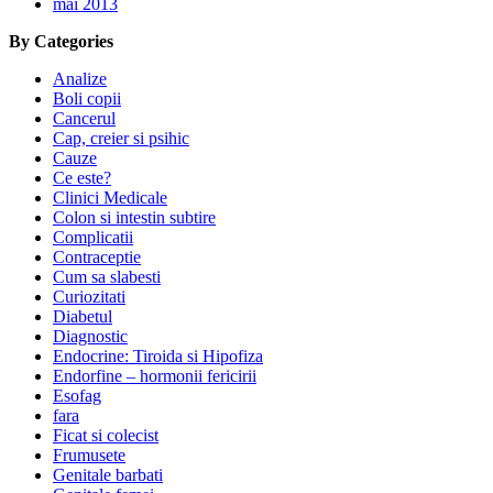
mai 2013
By Categories
Analize
Boli copii
Cancerul
Cap, creier si psihic
Cauze
Ce este?
Clinici Medicale
Colon si intestin subtire
Complicatii
Contraceptie
Cum sa slabesti
Curiozitati
Diabetul
Diagnostic
Endocrine: Tiroida si Hipofiza
Endorfine – hormonii fericirii
Esofag
fara
Ficat si colecist
Frumusete
Genitale barbati