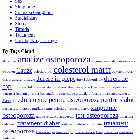
Sex
Simptome
Splina si Ganglioni
Stadializare
Stomac
Tiroida
Tratament
Urechi, Nas, Laringe
By Tags Cloud
analize osteoporoza
afrodisiac
angina pectorala
cancer
cancer
colesterol marit
Cauze
de colon
colesterol ldl
colesterol total
durere in piept
dureri de
diabet zaharat
disfagie
dureri abdominale
cap
dureri de rinichi
dureri de sani
dureri de spate
epistaxis
examen urina
greata si
varsaturi
hematii in urina
hepatita b
hipertensiune arteriala
infectii urinare
medicamente
medicamente pentru osteoporoza
pentru slabit
diaree
simptome
pentru tuse
picioare umflate
regim colesterol
remedii diaree
osteoporoza
test osteoporoza
statine
terapie osteoporoza
tratament
tratament diabet
tratament
colesterol
tratament naturist constipatie
osteoporoza
tuse cu sange
tuse la copii
tuse latratoare
tuse productiva
tuse seaca
varicocel