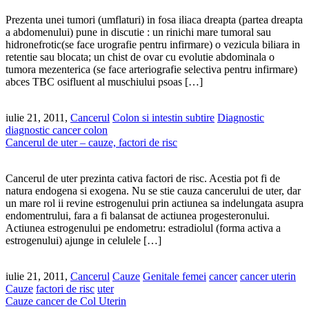
Prezenta unei tumori (umflaturi) in fosa iliaca dreapta (partea dreapta
a abdomenului) pune in discutie : un rinichi mare tumoral sau
hidronefrotic(se face urografie pentru infirmare) o vezicula biliara in
retentie sau blocata; un chist de ovar cu evolutie abdominala o
tumora mezenterica (se face arteriografie selectiva pentru infirmare)
abces TBC osifluent al muschiului psoas […]
iulie 21, 2011,
Cancerul
Colon si intestin subtire
Diagnostic
diagnostic cancer colon
Cancerul de uter – cauze, factori de risc
Cancerul de uter prezinta cativa factori de risc. Acestia pot fi de
natura endogena si exogena. Nu se stie cauza cancerului de uter, dar
un mare rol ii revine estrogenului prin actiunea sa indelungata asupra
endomentrului, fara a fi balansat de actiunea progesteronului.
Actiunea estrogenului pe endometru: estradiolul (forma activa a
estrogenului) ajunge in celulele […]
iulie 21, 2011,
Cancerul
Cauze
Genitale femei
cancer
cancer uterin
Cauze
factori de risc
uter
Cauze cancer de Col Uterin