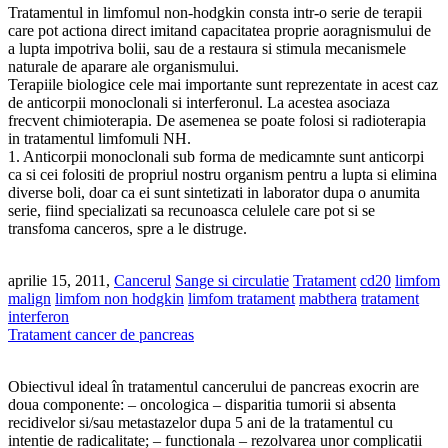
Tratamentul in limfomul non-hodgkin consta intr-o serie de terapii
care pot actiona direct imitand capacitatea proprie aoragnismului de
a lupta impotriva bolii, sau de a restaura si stimula mecanismele
naturale de aparare ale organismului.
Terapiile biologice cele mai importante sunt reprezentate in acest caz
de anticorpii monoclonali si interferonul. La acestea asociaza
frecvent chimioterapia. De asemenea se poate folosi si radioterapia
in tratamentul limfomuli NH.
1. Anticorpii monoclonali sub forma de medicamnte sunt anticorpi
ca si cei folositi de propriul nostru organism pentru a lupta si elimina
diverse boli, doar ca ei sunt sintetizati in laborator dupa o anumita
serie, fiind specializati sa recunoasca celulele care pot si se
transfoma canceros, spre a le distruge.
aprilie 15, 2011,
Cancerul
Sange si circulatie
Tratament
cd20
limfom
malign
limfom non hodgkin
limfom tratament
mabthera
tratament
interferon
Tratament cancer de pancreas
Obiectivul ideal în tratamentul cancerului de pancreas exocrin are
doua componente: – oncologica – disparitia tumorii si absenta
recidivelor si/sau metastazelor dupa 5 ani de la tratamentul cu
intentie de radicalitate; – functionala – rezolvarea unor complicatii