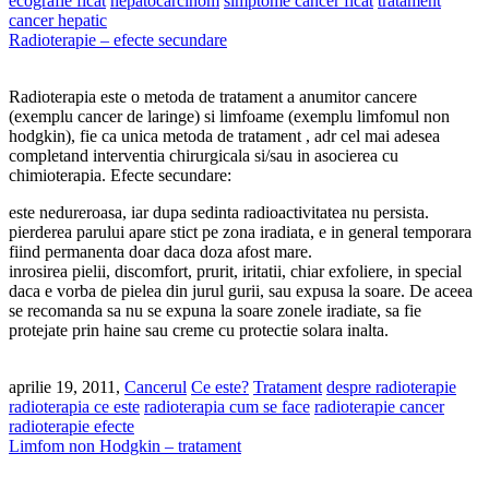
ecografie ficat
hepatocarcinom
simptome cancer ficat
tratament
cancer hepatic
Radioterapie – efecte secundare
Radioterapia este o metoda de tratament a anumitor cancere
(exemplu cancer de laringe) si limfoame (exemplu limfomul non
hodgkin), fie ca unica metoda de tratament , adr cel mai adesea
completand interventia chirurgicala si/sau in asocierea cu
chimioterapia. Efecte secundare:
este nedureroasa, iar dupa sedinta radioactivitatea nu persista.
pierderea parului apare stict pe zona iradiata, e in general temporara
fiind permanenta doar daca doza afost mare.
inrosirea pielii, discomfort, prurit, iritatii, chiar exfoliere, in special
daca e vorba de pielea din jurul gurii, sau expusa la soare. De aceea
se recomanda sa nu se expuna la soare zonele iradiate, sa fie
protejate prin haine sau creme cu protectie solara inalta.
aprilie 19, 2011,
Cancerul
Ce este?
Tratament
despre radioterapie
radioterapia ce este
radioterapia cum se face
radioterapie cancer
radioterapie efecte
Limfom non Hodgkin – tratament