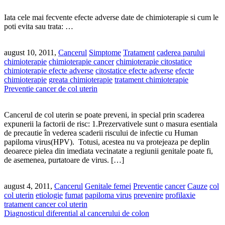
Iata cele mai fecvente efecte adverse date de chimioterapie si cum le
poti evita sau trata: …
august 10, 2011,
Cancerul
Simptome
Tratament
caderea parului
chimioterapie
chimioterapie cancer
chimioterapie citostatice
chimioterapie efecte adverse
citostatice efecte adverse
efecte
chimioterapie
greata chimioterapie
tratament chimioterapie
Preventie cancer de col uterin
Cancerul de col uterin se poate preveni, in special prin scaderea
expunerii la factorii de risc: 1.Prezervativele sunt o masura esentiala
de precautie în vederea scaderii riscului de infectie cu Human
papiloma virus(HPV). Totusi, acestea nu va protejeaza pe deplin
deoarece pielea din imediata vecinatate a regiunii genitale poate fi,
de asemenea, purtatoare de virus. […]
august 4, 2011,
Cancerul
Genitale femei
Preventie
cancer
Cauze
col
col uterin
etiologie
fumat
papiloma virus
prevenire
profilaxie
tratament cancer col uterin
Diagnosticul diferential al cancerului de colon