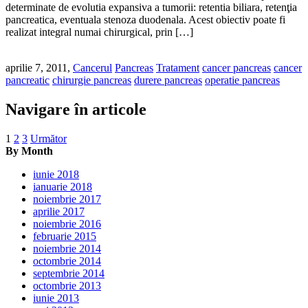
determinate de evolutia expansiva a tumorii: retentia biliara, retenţia
pancreatica, eventuala stenoza duodenala. Acest obiectiv poate fi
realizat integral numai chirurgical, prin […]
aprilie 7, 2011,
Cancerul
Pancreas
Tratament
cancer pancreas
cancer
pancreatic
chirurgie pancreas
durere pancreas
operatie pancreas
Navigare în articole
1
2
3
Următor
By Month
iunie 2018
ianuarie 2018
noiembrie 2017
aprilie 2017
noiembrie 2016
februarie 2015
noiembrie 2014
octombrie 2014
septembrie 2014
octombrie 2013
iunie 2013