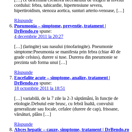
cordului: febra, tahicardie, hipertensiune severa,
hipertiroidism, stenoza aortica, sunturi arterio-venoase, […]
Răspunde
Pneumonia – simptome, preventie, tratament |
DrBendo.ro
spune:
4 decembrie 2011 la 20:27
[…] (laringite) sau nasului (rinofaringite). Pneumonie
simptome:Pneumonia se manifesta prin febra (chiar 40 de
grade celsius), durere si tuse. Durerea din pneumonie se
prezinta sub forma unui […]
Răspunde
Encefalite acute – simptome, analize, tratament |
DrBendo.ro
spune:
18 octombrie 2011 la 18:51
[…] variabilă, de la 7 zile la 2-3 săptămâni, în funcție de
etiologie.Debutul este brusc, cu febră înaltă, convulsii
generalizate sau focale, cefalee (durere de cap), frisoane,
vărsături, plâns […]
Răspunde
Abces hepatic – cauze, simptome, tratament | DrBendo.ro