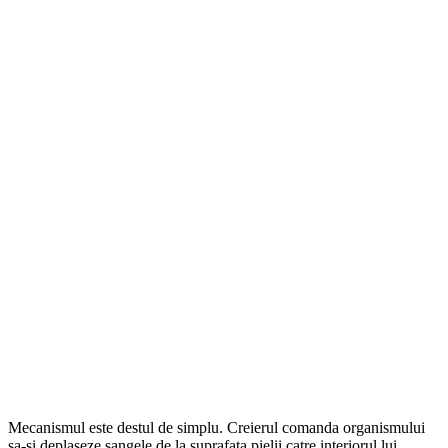
Mecanismul este destul de simplu. Creierul comanda organismului
sa-si deplaseze sangele de la suprafata pielii catre interiorul lui.