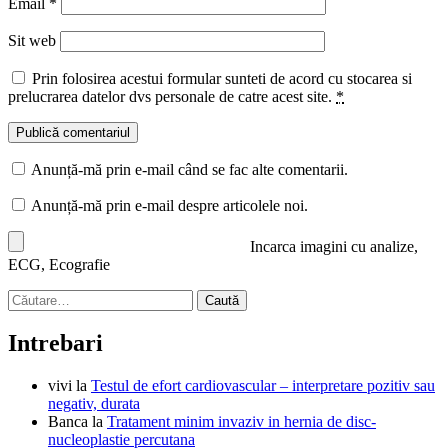
Email
*
Sit web
Prin folosirea acestui formular sunteti de acord cu stocarea si
prelucrarea datelor dvs personale de catre acest site.
*
Anunță-mă prin e-mail când se fac alte comentarii.
Anunță-mă prin e-mail despre articolele noi.
Incarca imagini cu analize,
ECG, Ecografie
Caută
după:
Intrebari
vivi
la
Testul de efort cardiovascular – interpretare pozitiv sau
negativ, durata
Banca
la
Tratament minim invaziv in hernia de disc-
nucleoplastie percutana