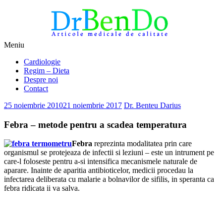
Sari
Meniu
la
Alimentatia sa iti fie medicatia
DrBendo.ro
Cardiologie
conținut
Regim – Dieta
Despre noi
Contact
25 noiembrie 2010
21 noiembrie 2017
Dr. Benteu Darius
Febra – metode pentru a scadea temperatura
Febra
reprezinta modalitatea prin care
organismul se protejeaza de infectii si leziuni – este un intrument pe
care-l foloseste pentru a-si intensifica mecanismele naturale de
aparare. Inainte de aparitia antibioticelor, medicii procedau la
infectarea deliberata cu malarie a bolnavilor de sifilis, in speranta ca
febra ridicata ii va salva.