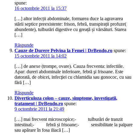
spune:
16 octombrie 2011 la 15:37
[…] altor infecții abdominale, formarea duce la agravarea
stării septice preexistente: frison, febră, transpirații profuze(
abundente), tulburări digestive cu greață și vărsături. Starea
[…]
Răspunde
Cauze de Durere Pelvina la Femei | DrBendo.ro
spune:
15 octombrie 2011 la 14:02
[…] de anexe (trompe, ovare). Cauza frecventa: infectiile.
Apar: dureri abdominale inferioare, febră şi frisoane. Este
datorată, de obicei, infecţiei cu chlamidia sau gonococ, cu sau
fără […]
Răspunde
Diverticuloza colon – cauze, simptome, investigatii,
tratament | DrBendo.ro
spune:
9 octombrie 2011 la 21:49
[…] mai frecvent microscopice;- tulburări de tranzit
intestinal;- febră și frisoane;- sensibilitate la palpare
sau apărare în fosa iliacă […]