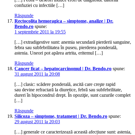
confuziei cu infectiile […]
Răspunde
Rectocolita hemoragica – simptome, analize | Dr.
Bendo.ro
spune:
1 septembrie 2011 la 19:55
[…] extradigestive sunt: anemia secundară pierderii sanguine,
febra sau subfebrilitatea în puseu, pierderea ponderală,
astenia. Uneori pot apărea artrita, eritemul […]
Răspunde
Cancer ficat – hepatocarcinomul | Dr. Bendo.ro
spune:
31 august 2011 la 20:08
[…] clasic: scădere ponderală, ascită care creşte rapid
sau devine refractară la diuretice, febră sau subfebrilitate,
dureri în hipocondrul drept. În opoziţie, sunt cazurile complet
[…]
Răspunde
Silicoza – simptome, tratament | Dr. Bendo.ro
spune:
29 august 2011 la 20:03
[…] generale ce caracterizează această afecțiune sunt: astenia,