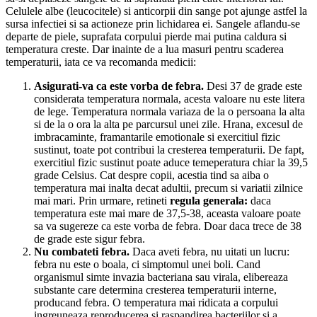
Celulele albe (leucocitele) si anticorpii din sange pot ajunge astfel la
sursa infectiei si sa actioneze prin lichidarea ei. Sangele aflandu-se
departe de piele, suprafata corpului pierde mai putina caldura si
temperatura creste. Dar inainte de a lua masuri pentru scaderea
temperaturii, iata ce va recomanda medicii:
Asigurati-va ca este vorba de febra.
Desi 37 de grade este
considerata temperatura normala, acesta valoare nu este litera
de lege. Temperatura normala variaza de la o persoana la alta
si de la o ora la alta pe parcursul unei zile. Hrana, excesul de
imbracaminte, framantarile emotionale si exercitiul fizic
sustinut, toate pot contribui la cresterea temperaturii. De fapt,
exercitiul fizic sustinut poate aduce temeperatura chiar la 39,5
grade Celsius. Cat despre copii, acestia tind sa aiba o
temperatura mai inalta decat adultii, precum si variatii zilnice
mai mari. Prin urmare, retineti
regula generala:
daca
temperatura este mai mare de 37,5-38, aceasta valoare poate
sa va sugereze ca este vorba de febra. Doar daca trece de 38
de grade este sigur febra.
Nu combateti febra.
Daca aveti febra, nu uitati un lucru:
febra nu este o boala, ci simptomul unei boli. Cand
organismul simte invazia bacteriana sau virala, elibereaza
substante care determina cresterea temperaturii interne,
producand febra. O temperatura mai ridicata a corpului
ingreuneaza reproducerea si raspandirea bacteriilor si a