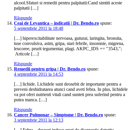
alcool.Sfaturi si remedii pentru palpitatii:Cand simtiti aceste
palpitatii […]
Răspunde
Ceai de Levantica – indicatii | Dr. Bendo.ro
spune:
5 septembrie 2011 la 18:48
[…] hiperexcitabilitate nervoasa, guturai, laringita, bronsita,
tuse convulsiva, astm, gripa, stari febrile, insomnie, migrena,
leucoree, prurit tegumentar, plagi. AKPC_IDS += "3543,";
Articole […]
Răspunde
Remedii pentru gripa | Dr. Bendo.ro
spune:
4 septembrie 2011 la 14:53
[…] lichide. Lichidele sunt deosebit de importante pentru a
preveni deshidratarea atunci cand aveti febra. In plus, lichidele
va pot oferi nutrienti vitali cand sunteti prea suferind pentru a
putea manca. […]
Răspunde
Cancer Pulmonar – Simptome | Dr. Bendo.ro
spune:
3 septembrie 2011 la 12:13
[…] Febra – deseori induce erori de diagnostic datorita