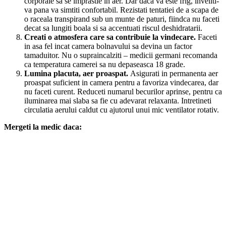
corporale sa se imprastie in aer. Dar daca va este frig, inveliti-
va pana va simtiti confortabil. Rezistati tentatiei de a scapa de
o raceala transpirand sub un munte de paturi, fiindca nu faceti
decat sa lungiti boala si sa accentuati riscul deshidratarii.
Creati o atmosfera care sa contribuie la vindecare.
Faceti
in asa fel incat camera bolnavului sa devina un factor
tamaduitor. Nu o supraincalziti – medicii germani recomanda
ca temperatura camerei sa nu depaseasca 18 grade.
Lumina placuta, aer proaspat.
Asigurati in permanenta aer
proaspat suficient in camera pentru a favoriza vindecarea, dar
nu faceti curent. Reduceti numarul becurilor aprinse, pentru ca
iluminarea mai slaba sa fie cu adevarat relaxanta. Intretineti
circulatia aerului caldut cu ajutorul unui mic ventilator rotativ.
Mergeti la medic daca: