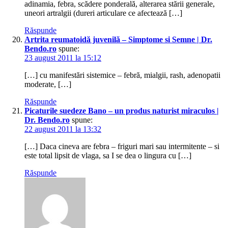
adinamia, febra, scădere ponderală, alterarea stării generale,
uneori artralgii (dureri articulare ce afectează […]
Răspunde
Artrita reumatoidă juvenilă – Simptome si Semne | Dr.
Bendo.ro
spune:
23 august 2011 la 15:12
[…] cu manifestări sistemice – febră, mialgii, rash, adenopatii
moderate, […]
Răspunde
Picaturile suedeze Bano – un produs naturist miraculos |
Dr. Bendo.ro
spune:
22 august 2011 la 13:32
[…] Daca cineva are febra – friguri mari sau intermitente – si
este total lipsit de vlaga, sa I se dea o lingura cu […]
Răspunde