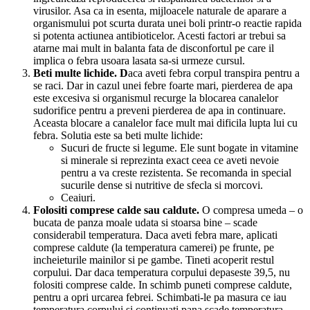
virusilor. Asa ca in esenta, mijloacele naturale de aparare a
organismului pot scurta durata unei boli printr-o reactie rapida
si potenta actiunea antibioticelor. Acesti factori ar trebui sa
atarne mai mult in balanta fata de disconfortul pe care il
implica o febra usoara lasata sa-si urmeze cursul.
Beti multe lichide. D
aca aveti febra corpul transpira pentru a
se raci. Dar in cazul unei febre foarte mari, pierderea de apa
este excesiva si organismul recurge la blocarea canalelor
sudorifice pentru a preveni pierderea de apa in continuare.
Aceasta blocare a canalelor face mult mai dificila lupta lui cu
febra. Solutia este sa beti multe lichide:
Sucuri de fructe si legume. Ele sunt bogate in vitamine
si minerale si reprezinta exact ceea ce aveti nevoie
pentru a va creste rezistenta. Se recomanda in special
sucurile dense si nutritive de sfecla si morcovi.
Ceaiuri.
Folositi comprese calde sau caldute.
O compresa umeda – o
bucata de panza moale udata si stoarsa bine – scade
considerabil temperatura. Daca aveti febra mare, aplicati
comprese caldute (la temperatura camerei) pe frunte, pe
incheieturile mainilor si pe gambe. Tineti acoperit restul
corpului. Dar daca temperatura corpului depaseste 39,5, nu
folositi comprese calde. In schimb puneti comprese caldute,
pentru a opri urcarea febrei. Schimbati-le pa masura ce iau
temperatura corpului si continuati pana scade temperatura.