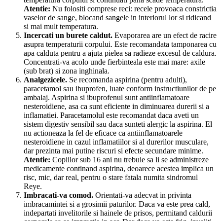
Atentie:
Nu folositi comprese reci: recele provoaca constrictia
vaselor de sange, blocand sangele in interiorul lor si ridicand
si mai mult temperatura.
Incercati un burete caldut.
Evaporarea are un efect de racire
asupra temperaturii corpului. Este recomandata tamponarea cu
apa calduta pentru a ajuta pielea sa radieze excesul de caldura.
Concentrati-va acolo unde fierbinteala este mai mare: axile
(sub brat) si zona inghinala.
Analgezicele.
Se recomanda aspirina (pentru adulti),
paracetamol sau ibuprofen, luate conform instructiunilor de pe
ambalaj. Aspirina si ibuprofenul sunt antiinflamatoare
nesteroidiene, asa ca sunt eficiente in diminuarea durerii si a
inflamatiei. Paracetamolul este recomandat daca aveti un
sistem digestiv sensibil sau daca sunteti alergic la aspirina. El
nu actioneaza la fel de eficace ca antiinflamatoarele
nesteroidiene in cazul inflamatiilor si al durerilor musculare,
dar prezinta mai putine riscuri si efecte secundare minime.
Atentie:
Copiilor sub 16 ani nu trebuie sa li se administreze
medicamente continand aspirina, deoarece acestea implica un
risc, mic, dar real, pentru o stare fatala numita sindromul
Reye.
Imbracati-va comod.
Orientati-va adecvat in privinta
imbracamintei si a grosimii paturilor. Daca va este prea cald,
indepartati invelitorile si hainele de prisos, permitand caldurii