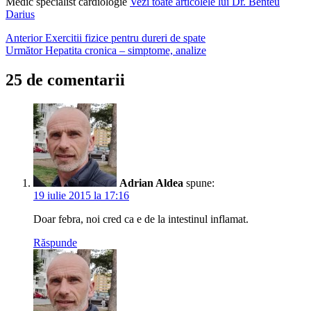
Medic specialist cardiologie
Vezi toate articolele lui Dr. Benteu
febra
Darius
mare
medicamente
Navigare
Anterior
Exercitii fizice pentru dureri de spate
pentru
Următor
Hepatita cronica – simptome, analize
febra
în
pentru
articole
25 de comentarii
febra
remedii
febra
temperatura
crescuta
tratament
febra
Adrian Aldea
spune:
19 iulie 2015 la 17:16
Doar febra, noi cred ca e de la intestinul inflamat.
Răspunde