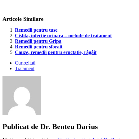
Articole Similare
Remedii pentru tuse
Cistita, infectie urinara – metode de tratament
Remedii pentru Gripa
Remedii pentru sforait
Cauze, remedii pentru eructatie, râgâit
Curiozitati
Tratament
cum
sa
scazi
febra
febra
la
bebelusi
febra
Publicat de
Dr. Benteu Darius
la
copii