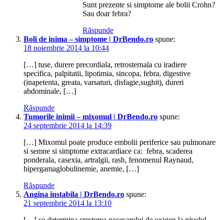
Sunt prezente si simptome ale bolii Crohn?
Sau doar febra?
Răspunde
Boli de inima – simptome | DrBendo.ro
spune:
18 noiembrie 2014 la 10:44
[…] tuse, durere precordiala, retrosternala cu iradiere
specifica, palpitatii, lipotimia, sincopa, febra, digestive
(inapetenta, greata, varsaturi, disfagie,sughit), dureri
abdominale, […]
Răspunde
Tumorile inimii – mixomul | DrBendo.ro
spune:
24 septembrie 2014 la 14:39
[…] Mixomul poate produce embolii periferice sau pulmonare
si semne si simptome extracardiace ca: febra, scaderea
ponderala, casexia, artralgii, rash, fenomenul Raynaud,
hipergamaglobulinemie, anemie, […]
Răspunde
Angina instabila | DrBendo.ro
spune:
21 septembrie 2014 la 13:10
[…] ce determina cresterea necesarului de oxigen la nivelul