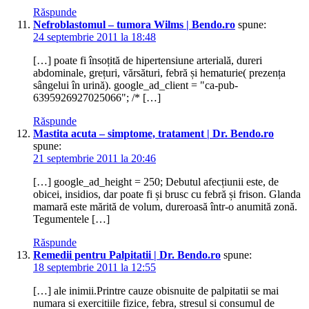
Răspunde
Nefroblastomul – tumora Wilms | Bendo.ro
spune:
24 septembrie 2011 la 18:48
[…] poate fi însoțită de hipertensiune arterială, dureri
abdominale, grețuri, vărsături, febră și hematurie( prezența
sângelui în urină). google_ad_client = "ca-pub-
6395926927025066"; /* […]
Răspunde
Mastita acuta – simptome, tratament | Dr. Bendo.ro
spune:
21 septembrie 2011 la 20:46
[…] google_ad_height = 250; Debutul afecțiunii este, de
obicei, insidios, dar poate fi și brusc cu febră și frison. Glanda
mamară este mărită de volum, dureroasă într-o anumită zonă.
Tegumentele […]
Răspunde
Remedii pentru Palpitatii | Dr. Bendo.ro
spune:
18 septembrie 2011 la 12:55
[…] ale inimii.Printre cauze obisnuite de palpitatii se mai
numara si exercitiile fizice, febra, stresul si consumul de