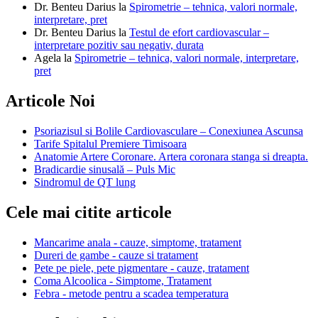
Dr. Benteu Darius
la
Spirometrie – tehnica, valori normale,
interpretare, pret
Dr. Benteu Darius
la
Testul de efort cardiovascular –
interpretare pozitiv sau negativ, durata
Agela
la
Spirometrie – tehnica, valori normale, interpretare,
pret
Articole Noi
Psoriazisul si Bolile Cardiovasculare – Conexiunea Ascunsa
Tarife Spitalul Premiere Timisoara
Anatomie Artere Coronare. Artera coronara stanga si dreapta.
Bradicardie sinusală – Puls Mic
Sindromul de QT lung
Cele mai citite articole
Mancarime anala - cauze, simptome, tratament
Dureri de gambe - cauze si tratament
Pete pe piele, pete pigmentare - cauze, tratament
Coma Alcoolica - Simptome, Tratament
Febra - metode pentru a scadea temperatura