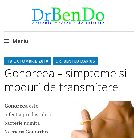
DrBendo.ro
Alimentatia sa iti fie medicatia
Meniu
Sari
18 OCTOMBRIE 2010
DR. BENTEU DARIUS
la
Gonoreea – simptome si
conținut
moduri de transmitere
Gonoreea
este
infectia produsa de o
bacterie numita
Neisseria Gonorrhea.