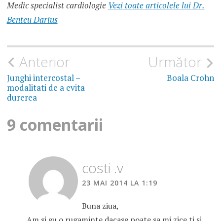
Medic specialist cardiologie
Vezi toate articolele lui Dr.
POZE
GONOREE
Benteu Darius
SIMPTOME
GONOREE
Navigare
Anterior
Următor
TRATAMENT
GONOREE
în
Junghi intercostal –
Boala Crohn
modalitati de a evita
articole
durerea
9 comentarii
costi .v
23 MAI 2014 LA 1:19
Buna ziua,
Am si eu o rugaminte dacase poate sa mi zice ti si