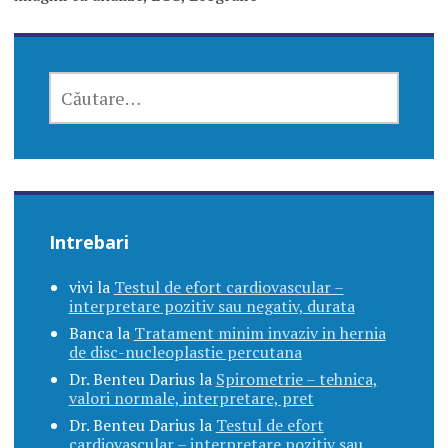
CAUTĂ
DUPĂ:
Intrebari
vivi
la
Testul de efort cardiovascular –
interpretare pozitiv sau negativ, durata
Banca
la
Tratament minim invaziv in hernia
de disc-nucleoplastie percutana
Dr. Benteu Darius
la
Spirometrie – tehnica,
valori normale, interpretare, pret
Dr. Benteu Darius
la
Testul de efort
cardiovascular – interpretare pozitiv sau