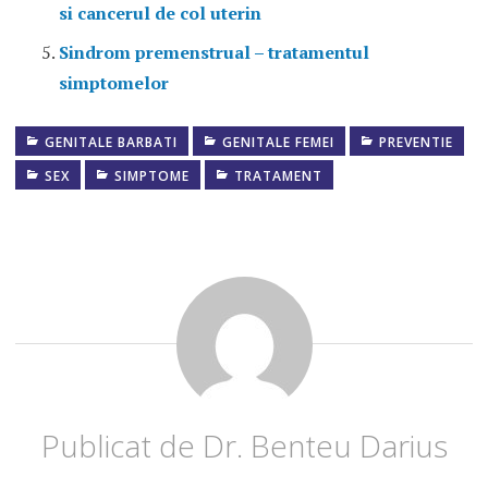
si cancerul de col uterin
Sindrom premenstrual – tratamentul
simptomelor
GENITALE BARBATI
GENITALE FEMEI
PREVENTIE
GONOREE
GAT
SEX
SIMPTOME
TRATAMENT
GONOREE
NETRATATA
GONOREEA
LA
BARBATI
GONOREEA
LA FEMEI
Publicat de
Dr. Benteu Darius
IMAGINI
PENIS
GONOREE