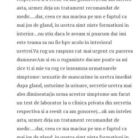
asta, urmez deja un tratament recomandat de
medic….dar, ceea ce ma macina pe mn e faptul ca
mai jos de gland, in uretra simt niste formatiuni in
interior…nu stiu daca le aveam si pnacum dar imi
este teama sa nu fie hpv acolo in interiorul
uretrei.Va rog un raspuns cat mai urgent cu parerea
dumneavAm si eu o rugaminte dacase poate sa mi
zice ti si mie va rog ce inseamna urmatoarele
simptome: senzatie de mancarime in uretra imediat
dupa gland, usturime la urinare, secretie uretra mai
ales dimineata(in urma acestor simptome am facut
un test de laborator la o clinica privata din secretia
respectiva si a reesit ca am gonoree)…ok am inteles
asta, urmez deja un tratament recomandat de
medic….dar, ceea ce ma macina pe mn e faptul ca
mai jos de gland, in uretra simt niste formatiuni in