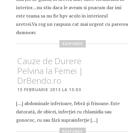
interior…nu stiu daca le aveam si pnacum dar imi
este teama sa nu fie hpv acolo in interiorul
uretrei.Va rog un raspuns cat mai urgent cu parerea
dumneav.
RĂSPUNDE
Cauze de Durere
Pelvina la Femei |
DrBendo.ro
15 FEBRUARIE 2013 LA 15:03
[…] abdominale inferioare, febră şi frisoane. Este
datorată, de obicei, infecţiei cu chlamidia sau
gonococ, cu sau fără suprainfecţie […]
RĂSPUNDE