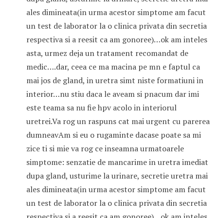
ales dimineata(in urma acestor simptome am facut
un test de laborator la o clinica privata din secretia
respectiva si a reesit ca am gonoree)…ok am inteles
asta, urmez deja un tratament recomandat de
medic….dar, ceea ce ma macina pe mn e faptul ca
mai jos de gland, in uretra simt niste formatiuni in
interior…nu stiu daca le aveam si pnacum dar imi
este teama sa nu fie hpv acolo in interiorul
uretrei.Va rog un raspuns cat mai urgent cu parerea
dumneavAm si eu o rugaminte dacase poate sa mi
zice ti si mie va rog ce inseamna urmatoarele
simptome: senzatie de mancarime in uretra imediat
dupa gland, usturime la urinare, secretie uretra mai
ales dimineata(in urma acestor simptome am facut
un test de laborator la o clinica privata din secretia
respectiva si a reesit ca am gonoree)…ok am inteles