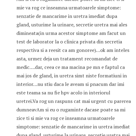
mie va rog ce inseamna urmatoarele simptome:
senzatie de mancarime in uretra imediat dupa
gland, usturime la urinare, secretie uretra mai ales
dimineata(in urma acestor simptome am facut un
test de laborator la o clinica privata din secretia
respectiva si a reesit ca am gonoree)…ok am inteles
asta, urmez deja un tratament recomandat de
medic….dar, ceea ce ma macina pe mn e faptul ca
mai jos de gland, in uretra simt niste formatiuni in
interior…nu stiu daca le aveam si pnacum dar imi
este teama sa nu fie hpv acolo in interiorul
uretrei.Va rog un raspuns cat mai urgent cu parerea
dumneavAm si eu o rugaminte dacase poate sa mi
zice ti si mie va rog ce inseamna urmatoarele
simptome: senzatie de mancarime in uretra imediat
dupa gland, usturime la urinare, secretie uretra mai