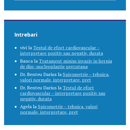
Intrebari
vivi
la
Testul de efort cardiovascular –
interpretare pozitiv sau negativ, durata
Banca
la
Tratament minim invaziv in hernia
de disc-nucleoplastie percutana
Dr. Benteu Darius
la
Spirometrie – tehnica,
valori normale, interpretare, pret
Dr. Benteu Darius
la
Testul de efort
cardiovascular – interpretare pozitiv sau
negativ, durata
Agela
la
Spirometrie – tehnica, valori
normale, interpretare, pret