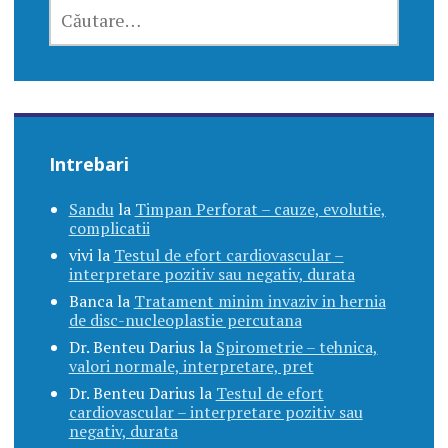
CAUTĂ
DUPĂ:
Intrebari
Sandu
la
Timpan Perforat – cauze, evolutie,
complicatii
vivi
la
Testul de efort cardiovascular –
interpretare pozitiv sau negativ, durata
Banca
la
Tratament minim invaziv in hernia
de disc-nucleoplastie percutana
Dr. Benteu Darius
la
Spirometrie – tehnica,
valori normale, interpretare, pret
Dr. Benteu Darius
la
Testul de efort
cardiovascular – interpretare pozitiv sau
negativ, durata