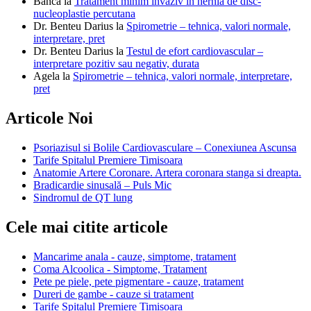
Banca
la
Tratament minim invaziv in hernia de disc-
nucleoplastie percutana
Dr. Benteu Darius
la
Spirometrie – tehnica, valori normale,
interpretare, pret
Dr. Benteu Darius
la
Testul de efort cardiovascular –
interpretare pozitiv sau negativ, durata
Agela
la
Spirometrie – tehnica, valori normale, interpretare,
pret
Articole Noi
Psoriazisul si Bolile Cardiovasculare – Conexiunea Ascunsa
Tarife Spitalul Premiere Timisoara
Anatomie Artere Coronare. Artera coronara stanga si dreapta.
Bradicardie sinusală – Puls Mic
Sindromul de QT lung
Cele mai citite articole
Mancarime anala - cauze, simptome, tratament
Coma Alcoolica - Simptome, Tratament
Pete pe piele, pete pigmentare - cauze, tratament
Dureri de gambe - cauze si tratament
Tarife Spitalul Premiere Timisoara