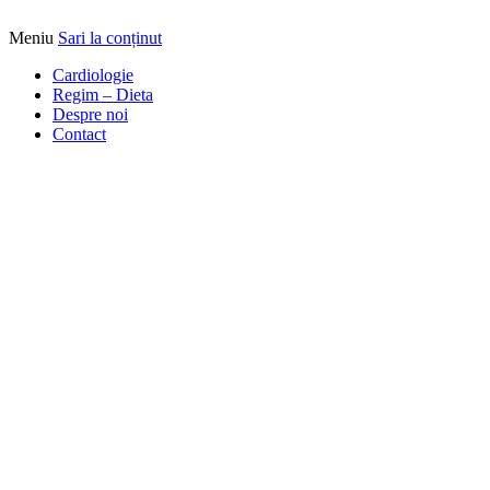
Meniu
Sari la conținut
Alimentatia sa iti fie medicatia
DrBendo.ro
Cardiologie
Regim – Dieta
Despre noi
Contact