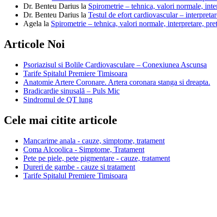
Dr. Benteu Darius
la
Spirometrie – tehnica, valori normale, inter
Dr. Benteu Darius
la
Testul de efort cardiovascular – interpretar
Agela
la
Spirometrie – tehnica, valori normale, interpretare, pre
Articole Noi
Psoriazisul si Bolile Cardiovasculare – Conexiunea Ascunsa
Tarife Spitalul Premiere Timisoara
Anatomie Artere Coronare. Artera coronara stanga si dreapta.
Bradicardie sinusală – Puls Mic
Sindromul de QT lung
Cele mai citite articole
Mancarime anala - cauze, simptome, tratament
Coma Alcoolica - Simptome, Tratament
Pete pe piele, pete pigmentare - cauze, tratament
Dureri de gambe - cauze si tratament
Tarife Spitalul Premiere Timisoara