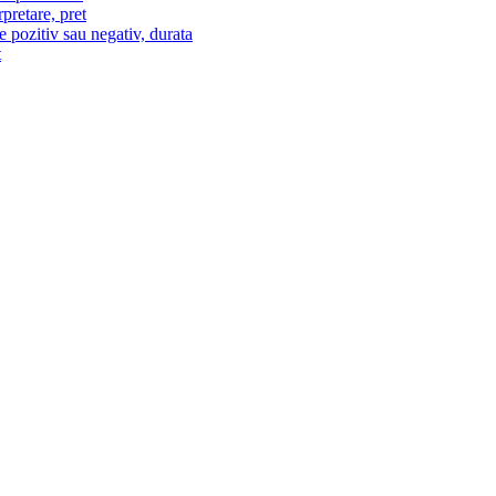
pretare, pret
e pozitiv sau negativ, durata
t