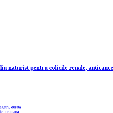
diu naturist pentru colicile renale, anticance
egativ, durata
ie percutana