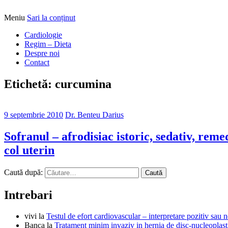
Meniu
Sari la conținut
Alimentatia sa iti fie medicatia
DrBendo.ro
Cardiologie
Regim – Dieta
Despre noi
Contact
Etichetă: curcumina
9 septembrie 2010
Dr. Benteu Darius
Sofranul – afrodisiac istoric, sedativ, reme
col uterin
Caută după:
Intrebari
vivi
la
Testul de efort cardiovascular – interpretare pozitiv sau n
Banca
la
Tratament minim invaziv in hernia de disc-nucleoplast