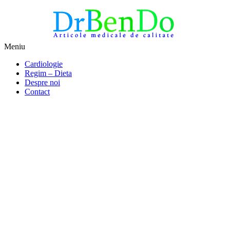
Sari
Meniu
la
Alimentatia sa iti fie medicatia
DrBendo.ro
Cardiologie
conținut
Regim – Dieta
Despre noi
Contact