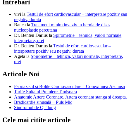
Intrebari
vivi
la
Testul de efort cardiovascular – interpretare pozitiv sau
negativ, durata
Banca
la
Tratament minim invaziv in hernia de disc-
nucleoplastie percutana
Dr. Benteu Darius
la
Spirometrie – tehnica, valori normale,
interpretare, pret
Dr. Benteu Darius
la
Testul de efort cardiovascular –
interpretare pozitiv sau negativ, durata
Agela
la
Spirometrie – tehnica, valori normale, interpretare,
pret
Articole Noi
Psoriazisul si Bolile Cardiovasculare – Conexiunea Ascunsa
Tarife Spitalul Premiere Timisoara
Anatomie Artere Coronare. Artera coronara stanga si dreapta.
Bradicardie sinusală – Puls Mic
Sindromul de QT lung
Cele mai citite articole