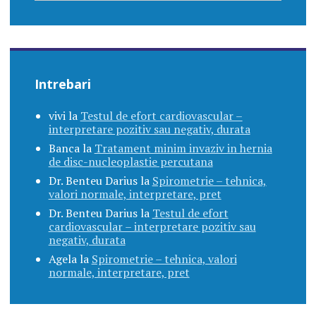
Intrebari
vivi
la
Testul de efort cardiovascular –
interpretare pozitiv sau negativ, durata
Banca
la
Tratament minim invaziv in hernia
de disc-nucleoplastie percutana
Dr. Benteu Darius
la
Spirometrie – tehnica,
valori normale, interpretare, pret
Dr. Benteu Darius
la
Testul de efort
cardiovascular – interpretare pozitiv sau
negativ, durata
Agela
la
Spirometrie – tehnica, valori
normale, interpretare, pret