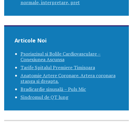
normale, interpretare, pret
Articole Noi
Psoriazisul si Bolile Cardiovasculare –
Conexiunea Ascunsa
Tarife Spitalul Premiere Timisoara
Anatomie Artere Coronare. Artera coronara
stanga si dreapta.
Bradicardie sinusală – Puls Mic
Sindromul de QT lung