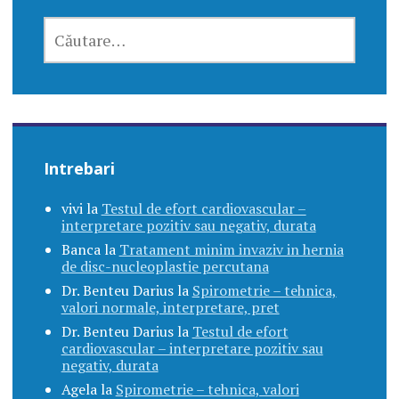
CAUTĂ
DUPĂ:
Intrebari
vivi
la
Testul de efort cardiovascular –
interpretare pozitiv sau negativ, durata
Banca
la
Tratament minim invaziv in hernia
de disc-nucleoplastie percutana
Dr. Benteu Darius
la
Spirometrie – tehnica,
valori normale, interpretare, pret
Dr. Benteu Darius
la
Testul de efort
cardiovascular – interpretare pozitiv sau
negativ, durata
Agela
la
Spirometrie – tehnica, valori