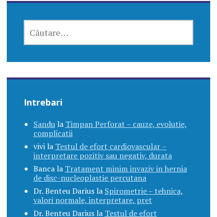
CAUTĂ
DUPĂ:
Intrebari
Sandu
la
Timpan Perforat – cauze, evolutie,
complicatii
vivi
la
Testul de efort cardiovascular –
interpretare pozitiv sau negativ, durata
Banca
la
Tratament minim invaziv in hernia
de disc-nucleoplastie percutana
Dr. Benteu Darius
la
Spirometrie – tehnica,
valori normale, interpretare, pret
Dr. Benteu Darius
la
Testul de efort