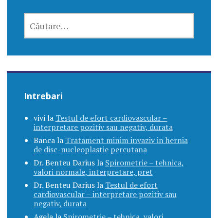
CAUTĂ
DUPĂ:
Intrebari
vivi
la
Testul de efort cardiovascular –
interpretare pozitiv sau negativ, durata
Banca
la
Tratament minim invaziv in hernia
de disc-nucleoplastie percutana
Dr. Benteu Darius
la
Spirometrie – tehnica,
valori normale, interpretare, pret
Dr. Benteu Darius
la
Testul de efort
cardiovascular – interpretare pozitiv sau
negativ, durata
Agela
la
Spirometrie – tehnica, valori