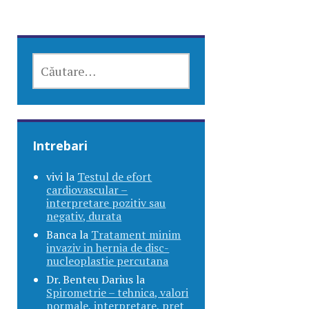
CAUTĂ
DUPĂ:
Intrebari
vivi
la
Testul de efort
cardiovascular –
interpretare pozitiv sau
negativ, durata
Banca
la
Tratament minim
invaziv in hernia de disc-
nucleoplastie percutana
Dr. Benteu Darius
la
Spirometrie – tehnica, valori
normale, interpretare, pret