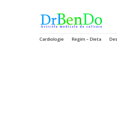
Alimentatia sa iti fie medicatia
DrBendo.ro
Sari
Cardiologie
Regim – Dieta
Des
la
conținut