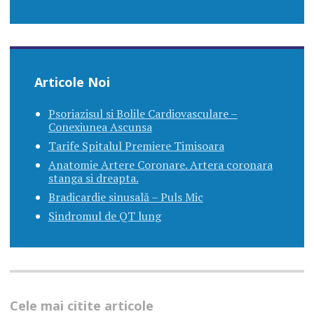
Articole Noi
Psoriazisul si Bolile Cardiovasculare –
Conexiunea Ascunsa
Tarife Spitalul Premiere Timisoara
Anatomie Artere Coronare. Artera coronara
stanga si dreapta.
Bradicardie sinusală – Puls Mic
Sindromul de QT lung
Cele mai citite articole