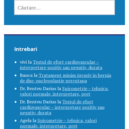
C
A
U
T
Ă
D
U
Intrebari
P
Ă
vivi
la
Testul de efort cardiovascular –
:
interpretare pozitiv sau negativ, durata
Banca
la
Tratament minim invaziv in hernia
de disc-nucleoplastie percutana
Dr. Benteu Darius
la
Spirometrie – tehnica,
valori normale, interpretare, pret
Dr. Benteu Darius
la
Testul de efort
cardiovascular – interpretare pozitiv sau
negativ, durata
Agela
la
Spirometrie – tehnica, valori
normale, interpretare, pret