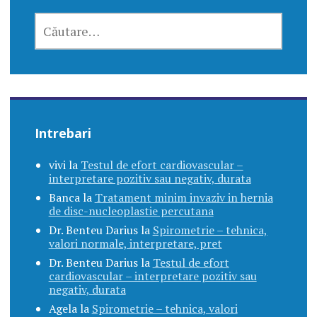
CAUTĂ
DUPĂ:
Intrebari
vivi
la
Testul de efort cardiovascular –
interpretare pozitiv sau negativ, durata
Banca
la
Tratament minim invaziv in hernia
de disc-nucleoplastie percutana
Dr. Benteu Darius
la
Spirometrie – tehnica,
valori normale, interpretare, pret
Dr. Benteu Darius
la
Testul de efort
cardiovascular – interpretare pozitiv sau
negativ, durata
Agela
la
Spirometrie – tehnica, valori