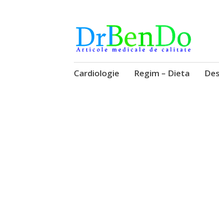
Alimentatia sa iti fie medicatia
DrBendo.ro
Sari
Cardiologie
Regim – Dieta
Des
la
conținut