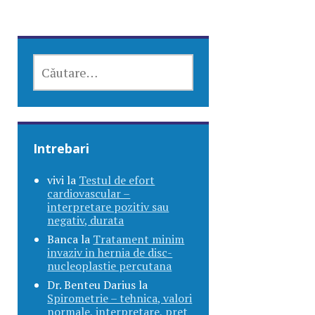
CAUTĂ
DUPĂ:
Intrebari
vivi
la
Testul de efort
cardiovascular –
interpretare pozitiv sau
negativ, durata
Banca
la
Tratament minim
invaziv in hernia de disc-
nucleoplastie percutana
Dr. Benteu Darius
la
Spirometrie – tehnica, valori
normale, interpretare, pret