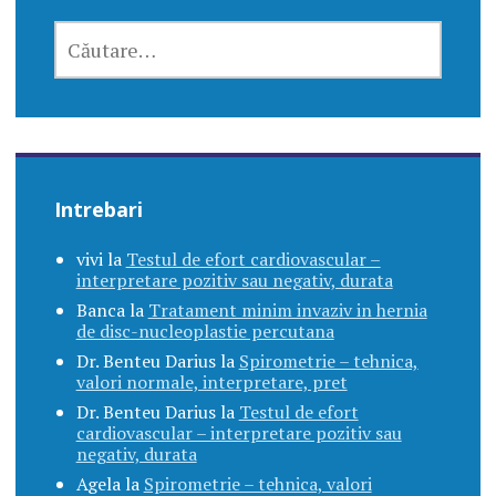
CAUTĂ
DUPĂ:
Intrebari
vivi
la
Testul de efort cardiovascular –
interpretare pozitiv sau negativ, durata
Banca
la
Tratament minim invaziv in hernia
de disc-nucleoplastie percutana
Dr. Benteu Darius
la
Spirometrie – tehnica,
valori normale, interpretare, pret
Dr. Benteu Darius
la
Testul de efort
cardiovascular – interpretare pozitiv sau
negativ, durata
Agela
la
Spirometrie – tehnica, valori