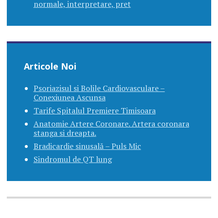
normale, interpretare, pret
Articole Noi
Psoriazisul si Bolile Cardiovasculare –
Conexiunea Ascunsa
Tarife Spitalul Premiere Timisoara
Anatomie Artere Coronare. Artera coronara
stanga si dreapta.
Bradicardie sinusală – Puls Mic
Sindromul de QT lung