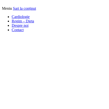
Meniu
Sari la conținut
Alimentatia sa iti fie medicatia
DrBendo.ro
Cardiologie
Regim – Dieta
Despre noi
Contact