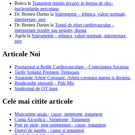
Banca
la
Tratament minim invaziv in hernia de disc-
nucleoplastie percutana
Dr. Benteu Darius
la
Spirometrie – tehnica, valori normale,
interpretare, pret
Dr. Benteu Darius
la
Testul de efort cardiovascular –
interpretare pozitiv sau negativ, durata
Agela
la
Spirometrie – tehnica, valori normale, interpretare,
pret
Articole Noi
Psoriazisul si Bolile Cardiovasculare – Conexiunea Ascunsa
Tarife Spitalul Premiere Timisoara
Anatomie Artere Coronare. Artera coronara stanga si dreapta.
Bradicardie sinusală – Puls Mic
Sindromul de QT lung
Cele mai citite articole
Mancarime anala - cauze, simptome, tratament
Coma Alcoolica - Simptome, Tratament
Pete pe piele, pete pigmentare - cauze, tratament
Dureri de gambe - cauze si tratament