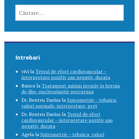
CAUTĂ
DUPĂ:
Intrebari
vivi
la
Testul de efort cardiovascular –
interpretare pozitiv sau negativ, durata
Banca
la
Tratament minim invaziv in hernia
de disc-nucleoplastie percutana
Dr. Benteu Darius
la
Spirometrie – tehnica,
valori normale, interpretare, pret
Dr. Benteu Darius
la
Testul de efort
cardiovascular – interpretare pozitiv sau
negativ, durata
Agela
la
Spirometrie – tehnica, valori