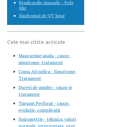
Bradicardie sinusală – Puls
Mic
Sindromul de QT lung
Cele mai citite articole
Mancarime anala - cauze,
simptome, tratament
Coma Alcoolica - Simptome,
Tratament
Dureri de gambe - cauze si
tratament
Timpan Perforat - cauze,
evolutie, complicatii
Spirometrie - tehnica, valori
normale, interpretare, pret