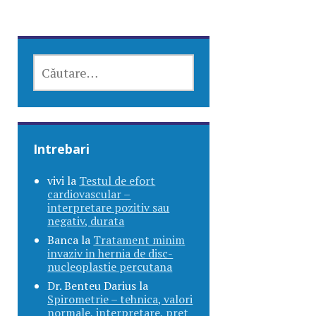
CAUTĂ
DUPĂ:
Intrebari
vivi
la
Testul de efort
cardiovascular –
interpretare pozitiv sau
negativ, durata
Banca
la
Tratament minim
invaziv in hernia de disc-
nucleoplastie percutana
Dr. Benteu Darius
la
Spirometrie – tehnica, valori
normale, interpretare, pret