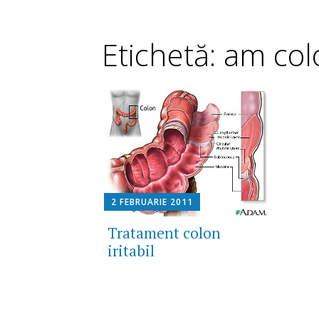
Etichetă: am colo
2 FEBRUARIE 2011
Tratament colon
iritabil