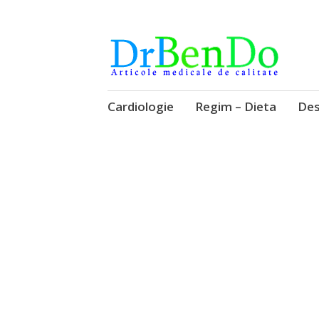
Alimentatia sa iti fie medicatia
DrBendo.ro
Sari
Cardiologie
Regim – Dieta
Des
la
conținut