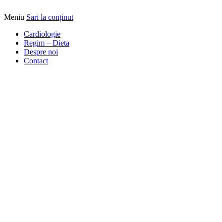
Meniu
Sari la conținut
Alimentatia sa iti fie medicatia
DrBendo.ro
Cardiologie
Regim – Dieta
Despre noi
Contact