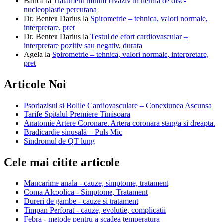
Banca
la
Tratament minim invaziv in hernia de disc-
nucleoplastie percutana
Dr. Benteu Darius
la
Spirometrie – tehnica, valori normale,
interpretare, pret
Dr. Benteu Darius
la
Testul de efort cardiovascular –
interpretare pozitiv sau negativ, durata
Agela
la
Spirometrie – tehnica, valori normale, interpretare,
pret
Articole Noi
Psoriazisul si Bolile Cardiovasculare – Conexiunea Ascunsa
Tarife Spitalul Premiere Timisoara
Anatomie Artere Coronare. Artera coronara stanga si dreapta.
Bradicardie sinusală – Puls Mic
Sindromul de QT lung
Cele mai citite articole
Mancarime anala - cauze, simptome, tratament
Coma Alcoolica - Simptome, Tratament
Dureri de gambe - cauze si tratament
Timpan Perforat - cauze, evolutie, complicatii
Febra - metode pentru a scadea temperatura