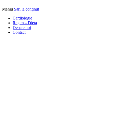
Meniu
Sari la conținut
Alimentatia sa iti fie medicatia
DrBendo.ro
Cardiologie
Regim – Dieta
Despre noi
Contact