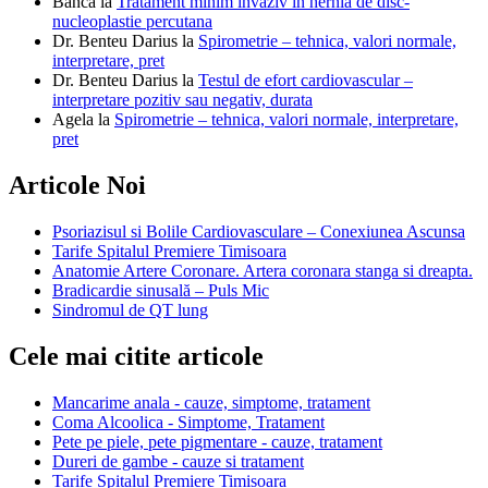
Banca
la
Tratament minim invaziv in hernia de disc-
nucleoplastie percutana
Dr. Benteu Darius
la
Spirometrie – tehnica, valori normale,
interpretare, pret
Dr. Benteu Darius
la
Testul de efort cardiovascular –
interpretare pozitiv sau negativ, durata
Agela
la
Spirometrie – tehnica, valori normale, interpretare,
pret
Articole Noi
Psoriazisul si Bolile Cardiovasculare – Conexiunea Ascunsa
Tarife Spitalul Premiere Timisoara
Anatomie Artere Coronare. Artera coronara stanga si dreapta.
Bradicardie sinusală – Puls Mic
Sindromul de QT lung
Cele mai citite articole
Mancarime anala - cauze, simptome, tratament
Coma Alcoolica - Simptome, Tratament
Pete pe piele, pete pigmentare - cauze, tratament
Dureri de gambe - cauze si tratament
Tarife Spitalul Premiere Timisoara