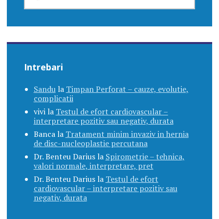
DUPĂ:
Intrebari
Sandu
la
Timpan Perforat – cauze, evolutie,
complicatii
vivi
la
Testul de efort cardiovascular –
interpretare pozitiv sau negativ, durata
Banca
la
Tratament minim invaziv in hernia
de disc-nucleoplastie percutana
Dr. Benteu Darius
la
Spirometrie – tehnica,
valori normale, interpretare, pret
Dr. Benteu Darius
la
Testul de efort
cardiovascular – interpretare pozitiv sau
negativ, durata