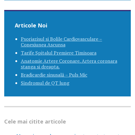
Articole Noi
Psoriazisul si Bolile Cardiovasculare –
Conexiunea Ascunsa
Tarife Spitalul Premiere Timisoara
Anatomie Artere Coronare. Artera coronara
stanga si dreapta.
Bradicardie sinusală – Puls Mic
Sindromul de QT lung
Cele mai citite articole