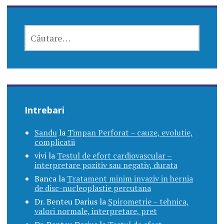
CAUTĂ
DUPĂ:
Intrebari
Sandu
la
Timpan Perforat – cauze, evolutie,
complicatii
vivi
la
Testul de efort cardiovascular –
interpretare pozitiv sau negativ, durata
Banca
la
Tratament minim invaziv in hernia
de disc-nucleoplastie percutana
Dr. Benteu Darius
la
Spirometrie – tehnica,
valori normale, interpretare, pret