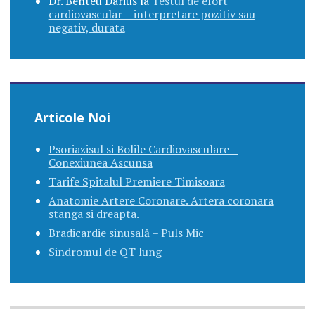
Dr. Benteu Darius
la
Testul de efort
cardiovascular – interpretare pozitiv sau
negativ, durata
Articole Noi
Psoriazisul si Bolile Cardiovasculare –
Conexiunea Ascunsa
Tarife Spitalul Premiere Timisoara
Anatomie Artere Coronare. Artera coronara
stanga si dreapta.
Bradicardie sinusală – Puls Mic
Sindromul de QT lung