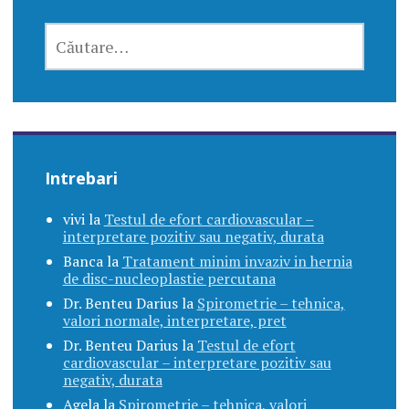
CAUTĂ
DUPĂ:
Intrebari
vivi
la
Testul de efort cardiovascular –
interpretare pozitiv sau negativ, durata
Banca
la
Tratament minim invaziv in hernia
de disc-nucleoplastie percutana
Dr. Benteu Darius
la
Spirometrie – tehnica,
valori normale, interpretare, pret
Dr. Benteu Darius
la
Testul de efort
cardiovascular – interpretare pozitiv sau
negativ, durata
Agela
la
Spirometrie – tehnica, valori