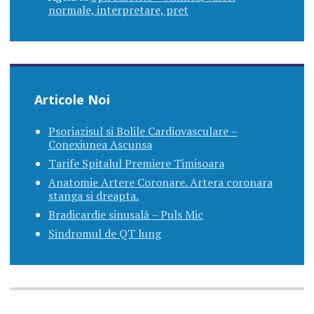
normale, interpretare, pret
Articole Noi
Psoriazisul si Bolile Cardiovasculare –
Conexiunea Ascunsa
Tarife Spitalul Premiere Timisoara
Anatomie Artere Coronare. Artera coronara
stanga si dreapta.
Bradicardie sinusală – Puls Mic
Sindromul de QT lung