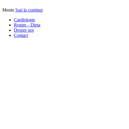
Meniu
Sari la conținut
Alimentatia sa iti fie medicatia
DrBendo.ro
Cardiologie
Regim – Dieta
Despre noi
Contact