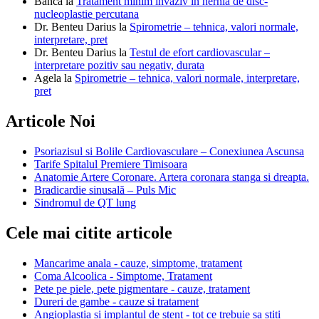
Banca
la
Tratament minim invaziv in hernia de disc-
nucleoplastie percutana
Dr. Benteu Darius
la
Spirometrie – tehnica, valori normale,
interpretare, pret
Dr. Benteu Darius
la
Testul de efort cardiovascular –
interpretare pozitiv sau negativ, durata
Agela
la
Spirometrie – tehnica, valori normale, interpretare,
pret
Articole Noi
Psoriazisul si Bolile Cardiovasculare – Conexiunea Ascunsa
Tarife Spitalul Premiere Timisoara
Anatomie Artere Coronare. Artera coronara stanga si dreapta.
Bradicardie sinusală – Puls Mic
Sindromul de QT lung
Cele mai citite articole
Mancarime anala - cauze, simptome, tratament
Coma Alcoolica - Simptome, Tratament
Pete pe piele, pete pigmentare - cauze, tratament
Dureri de gambe - cauze si tratament
Angioplastia si implantul de stent - tot ce trebuie sa stiti