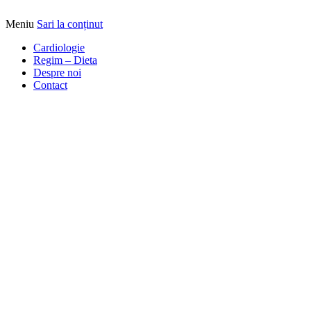
Meniu
Sari la conținut
Alimentatia sa iti fie medicatia
DrBendo.ro
Cardiologie
Regim – Dieta
Despre noi
Contact