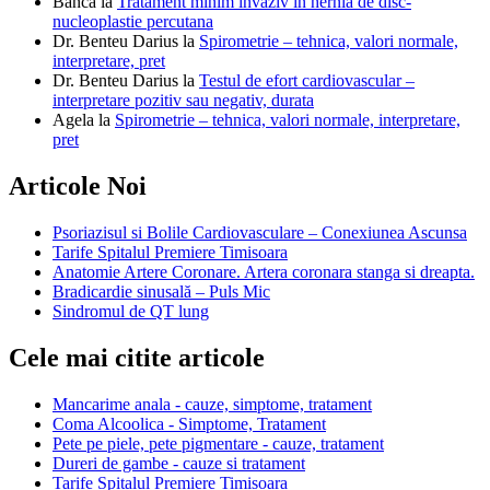
Banca
la
Tratament minim invaziv in hernia de disc-
nucleoplastie percutana
Dr. Benteu Darius
la
Spirometrie – tehnica, valori normale,
interpretare, pret
Dr. Benteu Darius
la
Testul de efort cardiovascular –
interpretare pozitiv sau negativ, durata
Agela
la
Spirometrie – tehnica, valori normale, interpretare,
pret
Articole Noi
Psoriazisul si Bolile Cardiovasculare – Conexiunea Ascunsa
Tarife Spitalul Premiere Timisoara
Anatomie Artere Coronare. Artera coronara stanga si dreapta.
Bradicardie sinusală – Puls Mic
Sindromul de QT lung
Cele mai citite articole
Mancarime anala - cauze, simptome, tratament
Coma Alcoolica - Simptome, Tratament
Pete pe piele, pete pigmentare - cauze, tratament
Dureri de gambe - cauze si tratament
Tarife Spitalul Premiere Timisoara