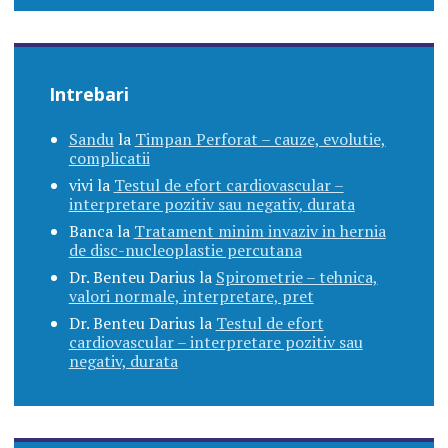
Intrebari
Sandu
la
Timpan Perforat – cauze, evolutie,
complicatii
vivi
la
Testul de efort cardiovascular –
interpretare pozitiv sau negativ, durata
Banca
la
Tratament minim invaziv in hernia
de disc-nucleoplastie percutana
Dr. Benteu Darius
la
Spirometrie – tehnica,
valori normale, interpretare, pret
Dr. Benteu Darius
la
Testul de efort
cardiovascular – interpretare pozitiv sau
negativ, durata