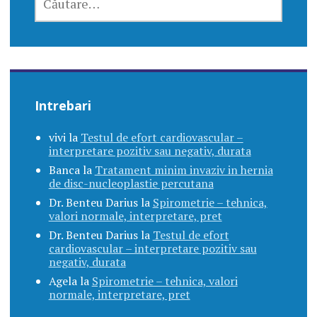
DUPĂ:
Intrebari
vivi
la
Testul de efort cardiovascular –
interpretare pozitiv sau negativ, durata
Banca
la
Tratament minim invaziv in hernia
de disc-nucleoplastie percutana
Dr. Benteu Darius
la
Spirometrie – tehnica,
valori normale, interpretare, pret
Dr. Benteu Darius
la
Testul de efort
cardiovascular – interpretare pozitiv sau
negativ, durata
Agela
la
Spirometrie – tehnica, valori
normale, interpretare, pret