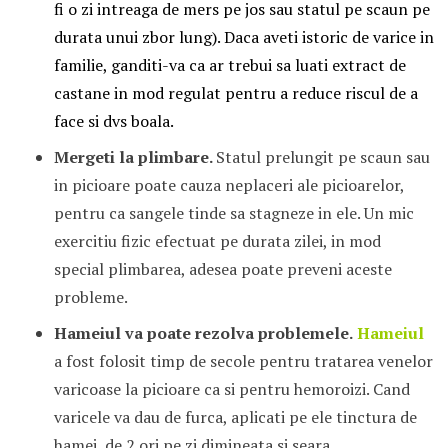
fi o zi intreaga de mers pe jos sau statul pe scaun pe
durata unui zbor lung). Daca aveti istoric de varice in
familie, ganditi-va ca ar trebui sa luati extract de
castane in mod regulat pentru a reduce riscul de a
face si dvs boala.
Mergeti la plimbare.
Statul prelungit pe scaun sau
in picioare poate cauza neplaceri ale picioarelor,
pentru ca sangele tinde sa stagneze in ele. Un mic
exercitiu fizic efectuat pe durata zilei, in mod
special plimbarea, adesea poate preveni aceste
probleme.
Hameiul va poate rezolva problemele.
Hameiul
a fost folosit timp de secole pentru tratarea venelor
varicoase la picioare ca si pentru hemoroizi. Cand
varicele va dau de furca, aplicati pe ele tinctura de
hamei, de 2 ori pe zi dimineata si seara.