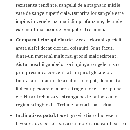
rezistenta tendintei sangelui de a stagna in micile
vase de sange superficiale. Datorita lor sangele este
impins in venele mai mari din profunzime, de unde
este mult mai usor de pompat catre inima.
Cumparati ciorapi elastici.
Acesti ciorapi speciali
arata altfel decat ciorapii obisnuiti. Sunt facuti
dintr-un material mult mai gros si mai rezistent.
Ajuta muschii gambelor sa impinga sangele in sus
prin presiunea concentrata in jurul gleznelor.
Imbracati-i inainte de a cobora din pat, dimineata.
Ridicati picioarele in aer si trageti incet ciorapii pe
ele. Nu ar trebui sa va stranga peste pulpe sau in
regiunea inghinala. Trebuie purtati toata ziua.
Inclinati-va patul.
Faceti gravitatia sa lucreze in
favoarea dvs pe tot parcursul noptii, ridicand partea