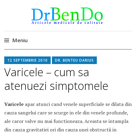
DrBendo.ro
Alimentatia sa iti fie medicatia
Meniu
Sari
12 SEPTEMBRIE 2010
DR. BENTEU DARIUS
la
Varicele – cum sa
conținut
atenuezi simptomele
Varicele
apar atunci cand venele superficiale se dilata din
cauza sangelui care se scurge in ele din venele profunde,
ale caror valve nu mai functioneaza. Aceasta se intampla
din cauza gravitatiei ori din cauza unei obstructii in