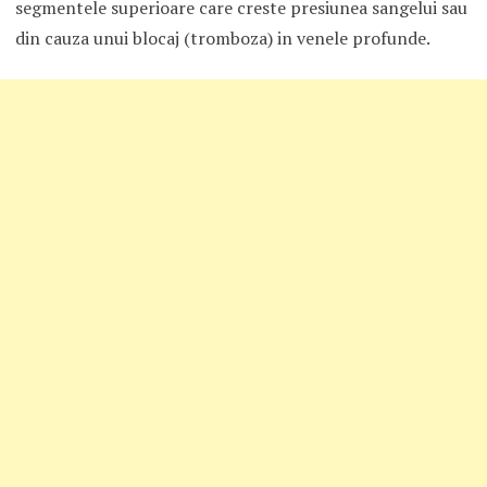
segmentele superioare care creste presiunea sangelui sau
din cauza unui blocaj (tromboza) in venele profunde.