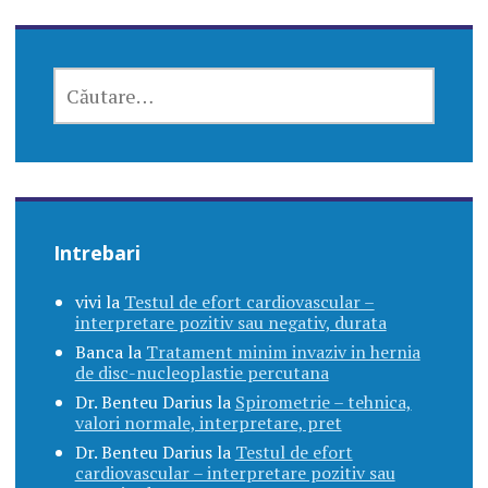
CAUTĂ
DUPĂ:
Intrebari
vivi
la
Testul de efort cardiovascular –
interpretare pozitiv sau negativ, durata
Banca
la
Tratament minim invaziv in hernia
de disc-nucleoplastie percutana
Dr. Benteu Darius
la
Spirometrie – tehnica,
valori normale, interpretare, pret
Dr. Benteu Darius
la
Testul de efort
cardiovascular – interpretare pozitiv sau