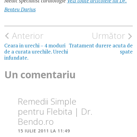
Medic specialist cardiologie
Vezi toate articolele lui Dr.
VARICE
Benteu Darius
TRATAMENT
NATURIST
VARICE
Navigare
Anterior
Următor
TRATAMENT
VARICE
în
Ceara in urechi – 4 moduri
Tratament durere acuta de
de a curata urechile. Urechi
spate
articole
infundate.
TRATAMENTE
NATURISTE
VARICE
Un comentariu
VARICE
EREDITARE
VARICE
Remedii Simple
ROSII
pentru Flebita | Dr.
Bendo.ro
15 IULIE 2011 LA 11:49