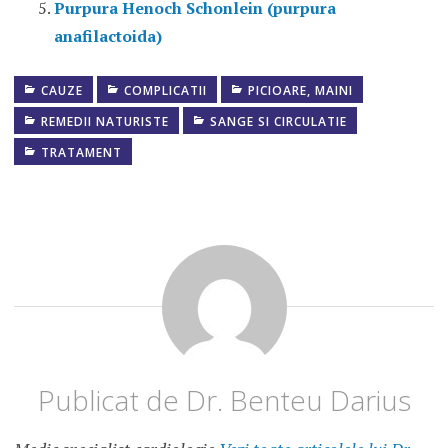
Purpura Henoch Schonlein (purpura
anafilactoida)
CAUZE
COMPLICATII
PICIOARE, MAINI
CASTAN
PENTRU
REMEDII NATURISTE
SANGE SI CIRCULATIE
VARICE
TRATAMENT
CAUZE
VARICE
CIORAPI
ELASTICI
HAMEI
PENTRU
VARICE
PANTALONI
Publicat de
Dr. Benteu Darius
MEDICINALI
SANGERARE