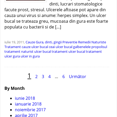
dinti, lucrari stomatologice
facute prost, stresul. Ulcerele aftoase pot apare din
cauza unui virus si anume: herpes simplex. Un ulcer
bucal se trateaza greu, mucoasa din gura este foarte
populata cu bacterii si de […]
iulie 19, 2011,
Cauze
Gura, dinti, gingii
Preventie
Remedii Naturiste
Tratament
cauze ulcer bucal
ceai ulcer bucal
galbenelele
propolisul
tratament naturist ulcer bucal
tratament ulcer bucal
tratament
ulcer gura
ulcer in gura
Navigare
1
2
3
4
…
6
Următor
în
By Month
articole
iunie 2018
ianuarie 2018
noiembrie 2017
aprilie 2017