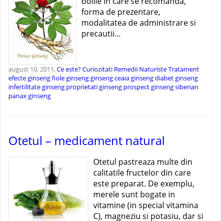
bolile in care se recomanda,
forma de prezentare,
modalitatea de administrare si
precautii…
august 10, 2011,
Ce este?
Curiozitati
Remedii Naturiste
Tratament
efecte ginseng
fiole ginseng
ginseng ceaia
ginseng diabet
ginseng
infertilitate
ginseng proprietati
ginseng prospect
ginseng siberian
panax ginseng
Otetul – medicament natural
Otetul pastreaza multe din
calitatile fructelor din care
este preparat. De exemplu,
merele sunt bogate in
vitamine (in special vitamina
C), magneziu si potasiu, dar si