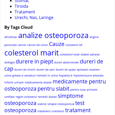
Stomac
Tiroida
Tratament
Urechi, Nas, Laringe
By Tags Cloud
analize osteoporoza
afrodisiac
angina
Cauze
pectorala
cancer
cancer de colon
colesterol ldl
colesterol marit
colesterol total
diabet zaharat
durere in piept
dureri de
disfagie
dureri abdominale
cap
dureri de rinichi
dureri de sani
dureri de spate
epistaxis
examen
urina
greata si varsaturi
hematii in urina
hepatita b
hipertensiune arteriala
medicamente pentru
infectii urinare
medicamente diaree
osteoporoza
pentru slabit
pentru tuse
picioare
simptome
umflate
regim colesterol
remedii diaree
osteoporoza
test
statine
terapie osteoporoza
osteoporoza
tratament
tratament colesterol