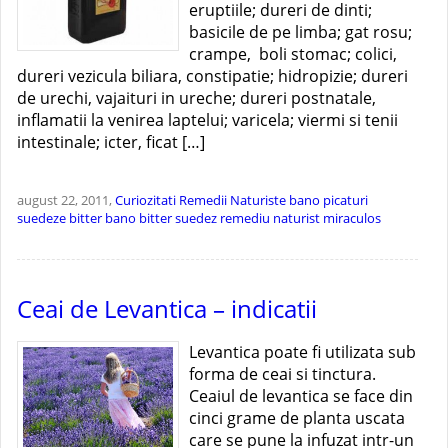
eruptiile; dureri de dinti;
basicile de pe limba; gat rosu;
crampe, boli stomac; colici,
dureri vezicula biliara, constipatie; hidropizie; dureri
de urechi, vajaituri in ureche; dureri postnatale,
inflamatii la venirea laptelui; varicela; viermi si tenii
intestinale; icter, ficat […]
august 22, 2011,
Curiozitati
Remedii Naturiste
bano picaturi
suedeze
bitter bano
bitter suedez
remediu naturist miraculos
Ceai de Levantica – indicatii
Levantica poate fi utilizata sub
forma de ceai si tinctura.
Ceaiul de levantica se face din
cinci grame de planta uscata
care se pune la infuzat intr-un