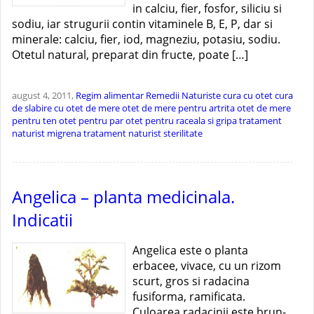
in calciu, fier, fosfor, siliciu si
sodiu, iar strugurii contin vitaminele B, E, P, dar si
minerale: calciu, fier, iod, magneziu, potasiu, sodiu.
Otetul natural, preparat din fructe, poate […]
august 4, 2011,
Regim alimentar
Remedii Naturiste
cura cu otet
cura
de slabire cu otet de mere
otet de mere pentru artrita
otet de mere
pentru ten
otet pentru par
otet pentru raceala si gripa
tratament
naturist migrena
tratament naturist sterilitate
Angelica – planta medicinala.
Indicatii
Angelica este o planta
erbacee, vivace, cu un rizom
scurt, gros si radacina
fusiforma, ramificata.
Culoarea radacinii este brun-