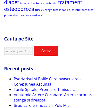
diabet
tratament
tratament naturist constipatie
osteoporoza
tuse cu sange
tuse la copii
tuse latratoare
tuse
productiva
tuse seaca
varicocel
Cauta pe Site
Cauta
Recent posts
Psoriazisul si Bolile Cardiovasculare –
Conexiunea Ascunsa
Tarife Spitalul Premiere Timisoara
Anatomie Artere Coronare. Artera coronara
stanga si dreapta.
Bradicardie sinusală – Puls Mic