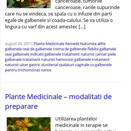
canceroase, tumorile
canceroase, ranile supurinde
care nu se vindeca, se spala cu o infuzie din parti
egale de galbenele si coada-calului. Se va utiliza o
lingura cu varf din acest amestec […]
august 20, 2011,
Plante Medicinale
Remedii Naturiste
alifie
galbenele
ceai de galbenele
crema de galbenele
flebite
galbenele
ceai
galbenele indicatii
galbenele tratament naturist cancer piele
galbenele tratament naturist hemoroizi
galbenele tratament
naturist ulcer gastric duodenal
spalaturi vaginale cu galbenele
pentru trichomonas
varice
Plante Medicinale – modalitati de
preparare
Utilizarea plantelor
medicinale in terapie se