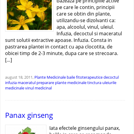
bazeaza pe principiile active
pe care le contin, principii
care se obtin din plante,
utilizandu-se dizolvanti ca:
apa, alcoolul, vinul, uleiul.
Infuzia, decoctul si maceratul
sunt solutii extractive apoase. Infuzia. Consta in
pastrarea plantei in contact cu apa clocotita, de
obicei timp de 2-3 minute, dupa care se strecoara.
[…]
august 18, 2011,
Plante Medicinale
baile fitoterapeutice
decoctul
infuzia
maceratul
preparare plante medicinale
tinctura
uleiurile
medicinale
vinul medicinal
Panax ginseng
Iata efectele ginsengului panax,