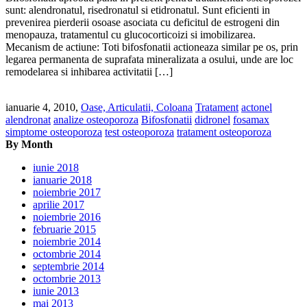
sunt: alendronatul, risedronatul si etidronatul. Sunt eficienti in
prevenirea pierderii osoase asociata cu deficitul de estrogeni din
menopauza, tratamentul cu glucocorticoizi si imobilizarea.
Mecanism de actiune: Toti bifosfonatii actioneaza similar pe os, prin
legarea permanenta de suprafata mineralizata a osului, unde are loc
remodelarea si inhibarea activitatii […]
ianuarie 4, 2010,
Oase, Articulatii, Coloana
Tratament
actonel
alendronat
analize osteoporoza
Bifosfonatii
didronel
fosamax
simptome osteoporoza
test osteoporoza
tratament osteoporoza
By Month
iunie 2018
ianuarie 2018
noiembrie 2017
aprilie 2017
noiembrie 2016
februarie 2015
noiembrie 2014
octombrie 2014
septembrie 2014
octombrie 2013
iunie 2013
mai 2013