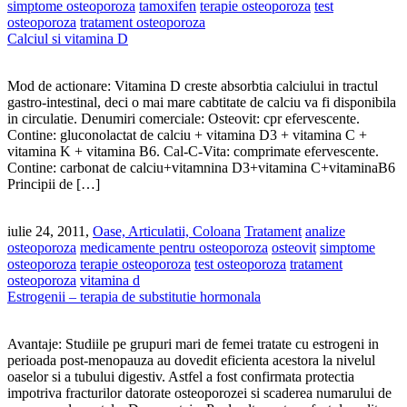
simptome osteoporoza
tamoxifen
terapie osteoporoza
test
osteoporoza
tratament osteoporoza
Calciul si vitamina D
Mod de actionare: Vitamina D creste absorbtia calciului in tractul
gastro-intestinal, deci o mai mare cabtitate de calciu va fi disponibila
in circulatie. Denumiri comerciale: Osteovit: cpr efervescente.
Contine: gluconolactat de calciu + vitamina D3 + vitamina C +
vitamina K + vitamina B6. Cal-C-Vita: comprimate efervescente.
Contine: carbonat de calciu+vitamnina D3+vitamina C+vitaminaB6
Principii de […]
iulie 24, 2011,
Oase, Articulatii, Coloana
Tratament
analize
osteoporoza
medicamente pentru osteoporoza
osteovit
simptome
osteoporoza
terapie osteoporoza
test osteoporoza
tratament
osteoporoza
vitamina d
Estrogenii – terapia de substitutie hormonala
Avantaje: Studiile pe grupuri mari de femei tratate cu estrogeni in
perioada post-menopauza au dovedit eficienta acestora la nivelul
oaselor si a tubului digestiv. Astfel a fost confirmata protectia
impotriva fracturilor datorate osteoporozei si scaderea numarului de