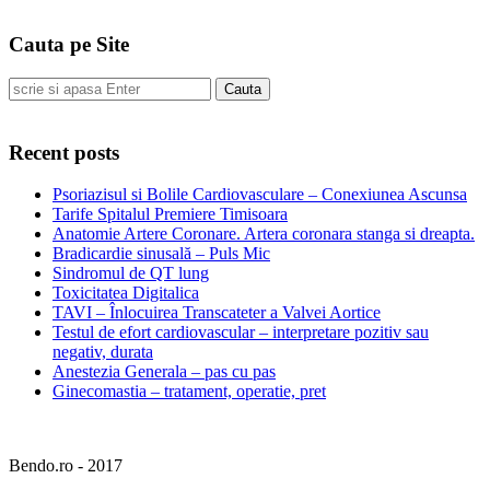
Cauta pe Site
Cauta
Recent posts
Psoriazisul si Bolile Cardiovasculare – Conexiunea Ascunsa
Tarife Spitalul Premiere Timisoara
Anatomie Artere Coronare. Artera coronara stanga si dreapta.
Bradicardie sinusală – Puls Mic
Sindromul de QT lung
Toxicitatea Digitalica
TAVI – Înlocuirea Transcateter a Valvei Aortice
Testul de efort cardiovascular – interpretare pozitiv sau
negativ, durata
Anestezia Generala – pas cu pas
Ginecomastia – tratament, operatie, pret
Bendo.ro - 2017