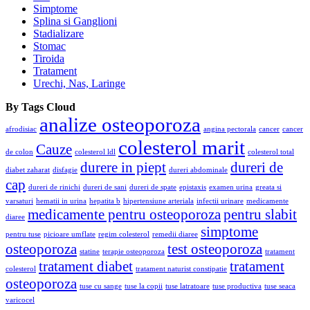
Simptome
Splina si Ganglioni
Stadializare
Stomac
Tiroida
Tratament
Urechi, Nas, Laringe
By Tags Cloud
analize osteoporoza
afrodisiac
angina pectorala
cancer
cancer
colesterol marit
Cauze
de colon
colesterol ldl
colesterol total
durere in piept
dureri de
diabet zaharat
disfagie
dureri abdominale
cap
dureri de rinichi
dureri de sani
dureri de spate
epistaxis
examen urina
greata si
varsaturi
hematii in urina
hepatita b
hipertensiune arteriala
infectii urinare
medicamente
medicamente pentru osteoporoza
pentru slabit
diaree
simptome
pentru tuse
picioare umflate
regim colesterol
remedii diaree
osteoporoza
test osteoporoza
statine
terapie osteoporoza
tratament
tratament diabet
tratament
colesterol
tratament naturist constipatie
osteoporoza
tuse cu sange
tuse la copii
tuse latratoare
tuse productiva
tuse seaca
varicocel