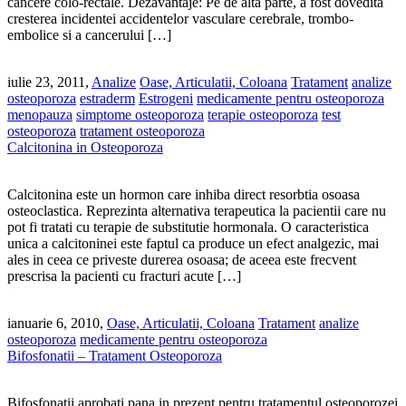
cancere colo-rectale. Dezavantaje: Pe de alta parte, a fost dovedita
cresterea incidentei accidentelor vasculare cerebrale, trombo-
embolice si a cancerului […]
iulie 23, 2011,
Analize
Oase, Articulatii, Coloana
Tratament
analize
osteoporoza
estraderm
Estrogeni
medicamente pentru osteoporoza
menopauza
simptome osteoporoza
terapie osteoporoza
test
osteoporoza
tratament osteoporoza
Calcitonina in Osteoporoza
Calcitonina este un hormon care inhiba direct resorbtia osoasa
osteoclastica. Reprezinta alternativa terapeutica la pacientii care nu
pot fi tratati cu terapie de substitutie hormonala. O caracteristica
unica a calcitoninei este faptul ca produce un efect analgezic, mai
ales in ceea ce priveste durerea osoasa; de aceea este frecvent
prescrisa la pacienti cu fracturi acute […]
ianuarie 6, 2010,
Oase, Articulatii, Coloana
Tratament
analize
osteoporoza
medicamente pentru osteoporoza
Bifosfonatii – Tratament Osteoporoza
Bifosfonatii aprobati pana in prezent pentru tratamentul osteoporozei