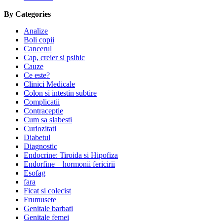
By Categories
Analize
Boli copii
Cancerul
Cap, creier si psihic
Cauze
Ce este?
Clinici Medicale
Colon si intestin subtire
Complicatii
Contraceptie
Cum sa slabesti
Curiozitati
Diabetul
Diagnostic
Endocrine: Tiroida si Hipofiza
Endorfine – hormonii fericirii
Esofag
fara
Ficat si colecist
Frumusete
Genitale barbati
Genitale femei