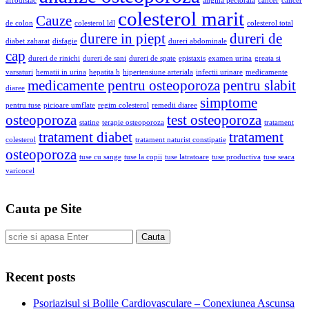
afrodisiac
angina pectorala
cancer
cancer
colesterol marit
Cauze
de colon
colesterol ldl
colesterol total
durere in piept
dureri de
diabet zaharat
disfagie
dureri abdominale
cap
dureri de rinichi
dureri de sani
dureri de spate
epistaxis
examen urina
greata si
varsaturi
hematii in urina
hepatita b
hipertensiune arteriala
infectii urinare
medicamente
medicamente pentru osteoporoza
pentru slabit
diaree
simptome
pentru tuse
picioare umflate
regim colesterol
remedii diaree
osteoporoza
test osteoporoza
statine
terapie osteoporoza
tratament
tratament diabet
tratament
colesterol
tratament naturist constipatie
osteoporoza
tuse cu sange
tuse la copii
tuse latratoare
tuse productiva
tuse seaca
varicocel
Cauta pe Site
Cauta
Recent posts
Psoriazisul si Bolile Cardiovasculare – Conexiunea Ascunsa