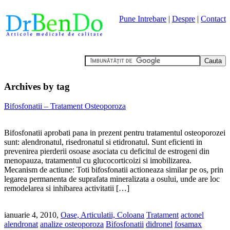
Pune Intrebare
|
Despre
|
Contact
Archives by tag
Bifosfonatii – Tratament Osteoporoza
Bifosfonatii aprobati pana in prezent pentru tratamentul osteoporozei
sunt: alendronatul, risedronatul si etidronatul. Sunt eficienti in
prevenirea pierderii osoase asociata cu deficitul de estrogeni din
menopauza, tratamentul cu glucocorticoizi si imobilizarea.
Mecanism de actiune: Toti bifosfonatii actioneaza similar pe os, prin
legarea permanenta de suprafata mineralizata a osului, unde are loc
remodelarea si inhibarea activitatii […]
ianuarie 4, 2010,
Oase, Articulatii, Coloana
Tratament
actonel
alendronat
analize osteoporoza
Bifosfonatii
didronel
fosamax