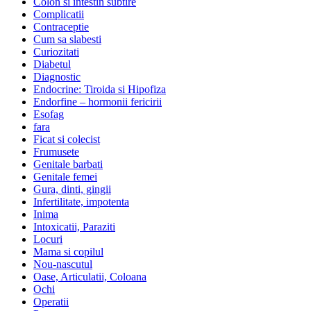
Colon si intestin subtire
Complicatii
Contraceptie
Cum sa slabesti
Curiozitati
Diabetul
Diagnostic
Endocrine: Tiroida si Hipofiza
Endorfine – hormonii fericirii
Esofag
fara
Ficat si colecist
Frumusete
Genitale barbati
Genitale femei
Gura, dinti, gingii
Infertilitate, impotenta
Inima
Intoxicatii, Paraziti
Locuri
Mama si copilul
Nou-nascutul
Oase, Articulatii, Coloana
Ochi
Operatii