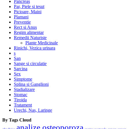
Pancreas
Par, Piele si tesut
Picioare, Maini
Plamani
Preventie
Rect si Anus
Regim alimentar
Remedii Naturiste
Plante Medicinale
Rinichi, Vezica urinara
s
San
Sange si circulatie
Sarcina
Sex
Simptome
Splina si Ganglioni
Stadializare
Stomac
Tiroida
Tratament
Urechi, Nas, Laringe
By Tags Cloud
analize osteoporoza