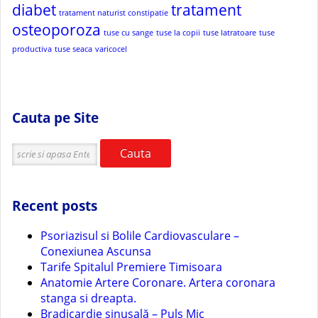
diabet
tratament
tratament naturist constipatie
osteoporoza
tuse cu sange
tuse la copii
tuse latratoare
tuse
productiva
tuse seaca
varicocel
Cauta pe Site
Cauta
Recent posts
Psoriazisul si Bolile Cardiovasculare –
Conexiunea Ascunsa
Tarife Spitalul Premiere Timisoara
Anatomie Artere Coronare. Artera coronara
stanga si dreapta.
Bradicardie sinusală – Puls Mic