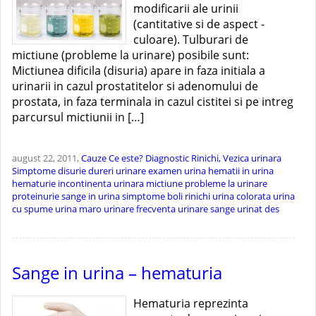
modificarii ale urinii
(cantitative si de aspect -
culoare). Tulburari de
mictiune (probleme la urinare) posibile sunt:
Mictiunea dificila (disuria) apare in faza initiala a
urinarii in cazul prostatitelor si adenomului de
prostata, in faza terminala in cazul cistitei si pe intreg
parcursul mictiunii in […]
august 22, 2011,
Cauze
Ce este?
Diagnostic
Rinichi, Vezica urinara
Simptome
disurie
dureri urinare
examen urina
hematii in urina
hematurie
incontinenta urinara
mictiune
probleme la urinare
proteinurie
sange in urina
simptome boli rinichi
urina colorata
urina
cu spume
urina maro
urinare frecventa
urinare sange
urinat des
Sange in urina – hematuria
Hematuria reprezinta