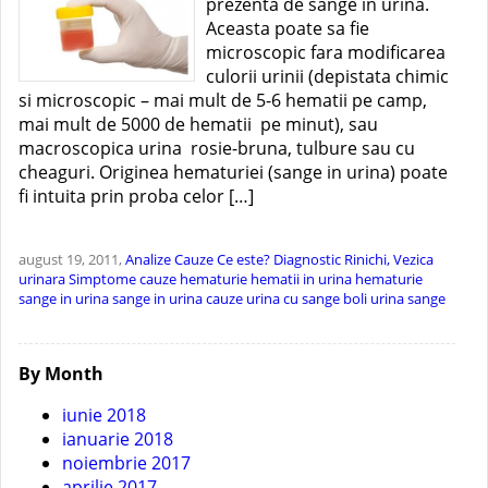
prezenta de sange in urina.
Aceasta poate sa fie
microscopic fara modificarea
culorii urinii (depistata chimic
si microscopic – mai mult de 5-6 hematii pe camp,
mai mult de 5000 de hematii pe minut), sau
macroscopica urina rosie-bruna, tulbure sau cu
cheaguri. Originea hematuriei (sange in urina) poate
fi intuita prin proba celor […]
august 19, 2011,
Analize
Cauze
Ce este?
Diagnostic
Rinichi, Vezica
urinara
Simptome
cauze hematurie
hematii in urina
hematurie
sange in urina
sange in urina cauze
urina cu sange boli
urina sange
By Month
iunie 2018
ianuarie 2018
noiembrie 2017
aprilie 2017