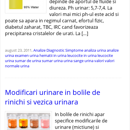
depinde de aportul de fluide si
diureza. Ph urinar: 5,7-7,4. La
valori mai mici ph-ul este acid si
poate sa apara in regimul carnat, efortul fizic,
diabetul zaharat, TBC, IRC cand favorizeaza
precipitarea cristalelor de urati. La […]
august 23, 2011,
Analize
Diagnostic
Simptome
analiza urina
analize
urina
examen urina
hematii in urina
leucocite in urina
leucocite
urina
sumar de urina
sumar urina
urina sange
urina valori
valori
normale urina
Modificari urinare in bolile de
rinichi si vezica urinara
In bolile de rinichi apar
specifice modificarile de
urinare (mictiune) si