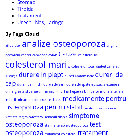
Stomac
Tiroida
Tratament
Urechi, Nas, Laringe
By Tags Cloud
analize osteoporoza
afrodisiac
angina
Cauze
pectorala
cancer
cancer de colon
colesterol ldl
colesterol marit
colesterol total
diabet zaharat
durere in piept
dureri de
disfagie
dureri abdominale
cap
dureri de rinichi
dureri de sani
dureri de spate
epistaxis
examen
urina
greata si varsaturi
hematii in urina
hepatita b
hipertensiune arteriala
medicamente pentru
infectii urinare
medicamente diaree
osteoporoza
pentru slabit
pentru tuse
picioare
simptome
umflate
regim colesterol
remedii diaree
osteoporoza
test
statine
terapie osteoporoza
osteoporoza
tratament
tratament colesterol