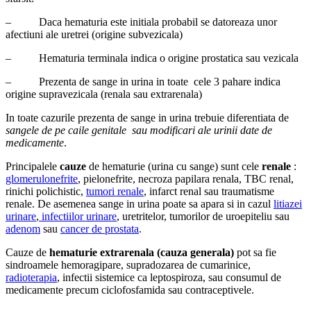
– Daca hematuria este initiala probabil se datoreaza unor
afectiuni ale uretrei (origine subvezicala)
– Hematuria terminala indica o origine prostatica sau vezicala
– Prezenta de sange in urina in toate cele 3 pahare indica
origine supravezicala (renala sau extrarenala)
In toate cazurile prezenta de sange in urina trebuie diferentiata de
sangele de pe caile genitale sau modificari ale urinii date de
medicamente
.
Principalele
cauze
de hematurie (urina cu sange) sunt cele
renale
:
glomerulonefrite
, pielonefrite, necroza papilara renala, TBC renal,
rinichi polichistic,
tumori renale
, infarct renal sau traumatisme
renale. De asemenea sange in urina poate sa apara si in cazul
litiazei
urinare
,
infectiilor urinare
, uretritelor, tumorilor de uroepiteliu sau
adenom
sau
cancer de prostata
.
Cauze de
hematurie extrarenala (cauza generala)
pot sa fie
sindroamele hemoragipare, supradozarea de cumarinice,
radioterapia
, infectii sistemice ca leptospiroza, sau consumul de
medicamente precum ciclofosfamida sau contraceptivele.