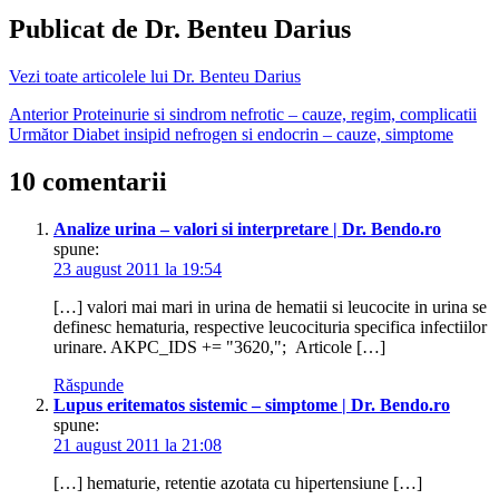
in
Publicat de
Dr. Benteu Darius
urina
sange
Vezi toate articolele lui Dr. Benteu Darius
in
urina
Navigare
Anterior
Proteinurie si sindrom nefrotic – cauze, regim, complicatii
cauze
Următor
Diabet insipid nefrogen si endocrin – cauze, simptome
urina
în
cu
articole
10 comentarii
sange
boli
urina
Analize urina – valori si interpretare | Dr. Bendo.ro
sange
spune:
23 august 2011 la 19:54
[…] valori mai mari in urina de hematii si leucocite in urina se
definesc hematuria, respective leucocituria specifica infectiilor
urinare. AKPC_IDS += "3620,"; Articole […]
Răspunde
Lupus eritematos sistemic – simptome | Dr. Bendo.ro
spune:
21 august 2011 la 21:08
[…] hematurie, retentie azotata cu hipertensiune […]