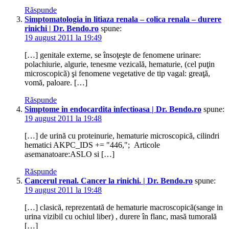
Răspunde
Simptomatologia in litiaza renala – colica renala – durere
rinichi | Dr. Bendo.ro
spune:
19 august 2011 la 19:49
[…] genitale externe, se însoţeşte de fenomene urinare:
polachiurie, algurie, tenesme vezicală, hematurie, (cel puţin
microscopică) şi fenomene vegetative de tip vagal: greaţă,
vomă, paloare. […]
Răspunde
Simptome in endocardita infectioasa | Dr. Bendo.ro
spune:
19 august 2011 la 19:48
[…] de urină cu proteinurie, hematurie microscopică, cilindri
hematici AKPC_IDS += "446,"; Articole
asemanatoare:ASLO si […]
Răspunde
Cancerul renal. Cancer la rinichi. | Dr. Bendo.ro
spune:
19 august 2011 la 19:48
[…] clasică, reprezentată de hematurie macroscopică(sange in
urina vizibil cu ochiul liber) , durere în flanc, masă tumorală
[…]