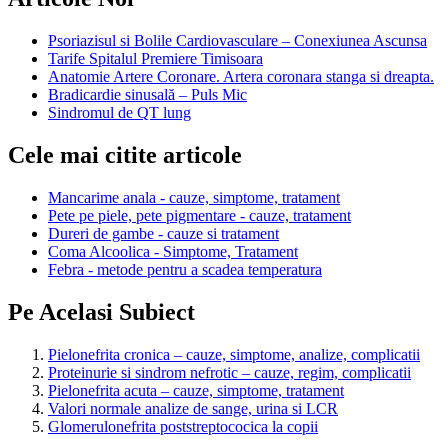
Psoriazisul si Bolile Cardiovasculare – Conexiunea Ascunsa
Tarife Spitalul Premiere Timisoara
Anatomie Artere Coronare. Artera coronara stanga si dreapta.
Bradicardie sinusală – Puls Mic
Sindromul de QT lung
Cele mai citite articole
Mancarime anala - cauze, simptome, tratament
Pete pe piele, pete pigmentare - cauze, tratament
Dureri de gambe - cauze si tratament
Coma Alcoolica - Simptome, Tratament
Febra - metode pentru a scadea temperatura
Pe Acelasi Subiect
Pielonefrita cronica – cauze, simptome, analize, complicatii
Proteinurie si sindrom nefrotic – cauze, regim, complicatii
Pielonefrita acuta – cauze, simptome, tratament
Valori normale analize de sange, urina si LCR
Glomerulonefrita poststreptococica la copii