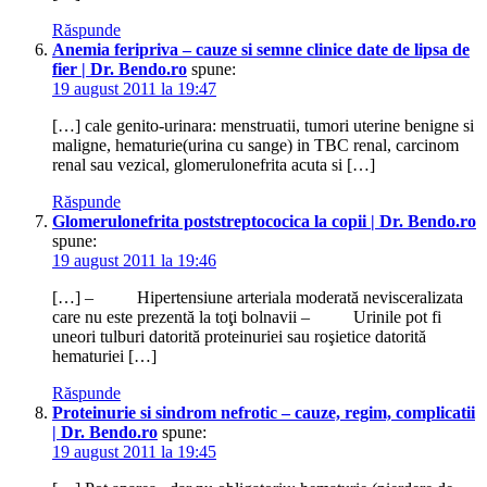
Răspunde
Anemia feripriva – cauze si semne clinice date de lipsa de
fier | Dr. Bendo.ro
spune:
19 august 2011 la 19:47
[…] cale genito-urinara: menstruatii, tumori uterine benigne si
maligne, hematurie(urina cu sange) in TBC renal, carcinom
renal sau vezical, glomerulonefrita acuta si […]
Răspunde
Glomerulonefrita poststreptococica la copii | Dr. Bendo.ro
spune:
19 august 2011 la 19:46
[…] – Hipertensiune arteriala moderată nevisceralizata
care nu este prezentă la toţi bolnavii – Urinile pot fi
uneori tulburi datorită proteinuriei sau roşietice datorită
hematuriei […]
Răspunde
Proteinurie si sindrom nefrotic – cauze, regim, complicatii
| Dr. Bendo.ro
spune:
19 august 2011 la 19:45