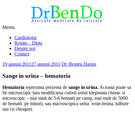
Sari
Meniu
la
Alimentatia sa iti fie medicatia
DrBendo.ro
Cardiologie
conținut
Regim – Dieta
Despre noi
Contact
19 august 2011
27 august 2011
Dr. Benteu Darius
Sange in urina – hematuria
Hematuria
reprezinta prezenta de
sange in urina.
Aceasta poate sa
fie microscopic fara modificarea culorii urinii (depistata chimic si
microscopic – mai mult de 5-6 hematii pe camp, mai mult de 5000
de hematii pe minut), sau macroscopica urina rosie-bruna, tulbure
sau cu cheaguri.