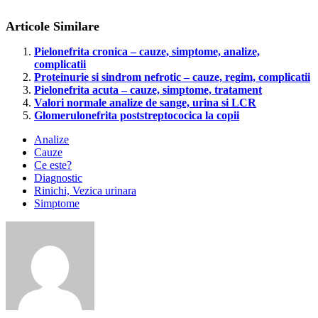
Articole Similare
Pielonefrita cronica – cauze, simptome, analize,
complicatii
Proteinurie si sindrom nefrotic – cauze, regim, complicatii
Pielonefrita acuta – cauze, simptome, tratament
Valori normale analize de sange, urina si LCR
Glomerulonefrita poststreptococica la copii
Analize
Cauze
Ce este?
Diagnostic
Rinichi, Vezica urinara
Simptome
cauze
hematurie
hematii
in
urina
hematurie
sange