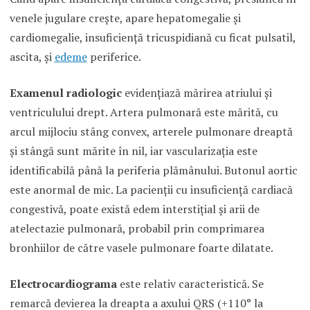
venele jugulare creşte, apare hepatomegalie şi
cardiomegalie, insuficienţă tricuspidiană cu ficat pulsatil,
ascita, şi
edeme
periferice.
Examenul radiologic
evidenţiază mărirea atriului şi
ventriculului drept. Artera pulmonară este mărită, cu
arcul mijlociu stâng convex, arterele pulmonare dreaptă
şi stângă sunt mărite în nil, iar vascularizaţia este
identificabilă până la periferia plămânului. Butonul aortic
este anormal de mic. La pacienţii cu insuficienţă cardiacă
congestivă, poate există edem interstiţial şi arii de
atelectazie pulmonară, probabil prin comprimarea
bronhiilor de către vasele pulmonare foarte dilatate.
Electrocardiograma
este relativ caracteristică. Se
remarcă devierea la dreapta a axului QRS (+110° la