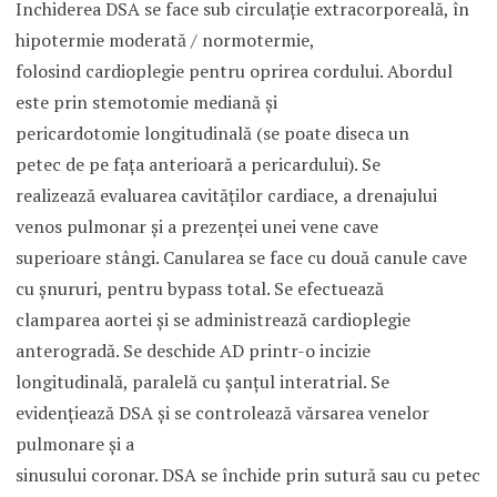
Inchiderea DSA se face sub circulaţie extracorporeală, în
hipotermie moderată / normotermie,
folosind cardioplegie pentru oprirea cordului. Abordul
este prin stemotomie mediană şi
pericardotomie longitudinală (se poate diseca un
petec de pe faţa anterioară a pericardului). Se
realizează evaluarea cavităţilor cardiace, a drenajului
venos pulmonar şi a prezenţei unei vene cave
superioare stângi. Canularea se face cu două canule cave
cu şnururi, pentru bypass total. Se efectuează
clamparea aortei şi se administrează cardioplegie
anterogradă. Se deschide AD printr-o incizie
longitudinală, paralelă cu şanţul interatrial. Se
evidenţiează DSA şi se controlează vărsarea venelor
pulmonare şi a
sinusului coronar. DSA se închide prin sutură sau cu petec