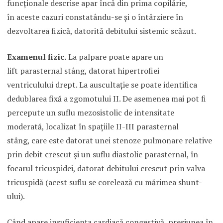
funcţionale descrise apar încă din prima copilărie,
în aceste cazuri constatându-se şi o întârziere în
dezvoltarea fizică, datorită debitului sistemic scăzut.
Examenul fizic.
La palpare poate apare un
lift parasternal stâng, datorat hipertrofiei
ventriculului drept. La auscultaţie se poate identifica
dedublarea fixă a zgomotului II. De asemenea mai pot fi
percepute un suflu mezosistolic de intensitate
moderată, localizat în spaţiile II-III parasternal
stâng, care este datorat unei stenoze pulmonare relative
prin debit crescut şi un suflu diastolic parasternal, în
focarul tricuspidei, datorat debitului crescut prin valva
tricuspidă (acest suflu se corelează cu mărimea shunt-
ului).
Când apare insuficienţa cardiacă congestivă, presiunea în