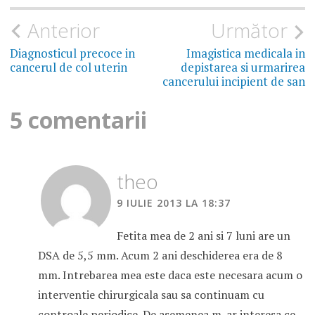
Navigare
Anterior
Următor
în
Diagnosticul precoce in
Imagistica medicala in
cancerul de col uterin
depistarea si urmarirea
articole
cancerului incipient de san
5 comentarii
theo
9 IULIE 2013 LA 18:37
Fetita mea de 2 ani si 7 luni are un
DSA de 5,5 mm. Acum 2 ani deschiderea era de 8
mm. Intrebarea mea este daca este necesara acum o
interventie chirurgicala sau sa continuam cu
controale periodice. De asemenea m-ar interesa ce