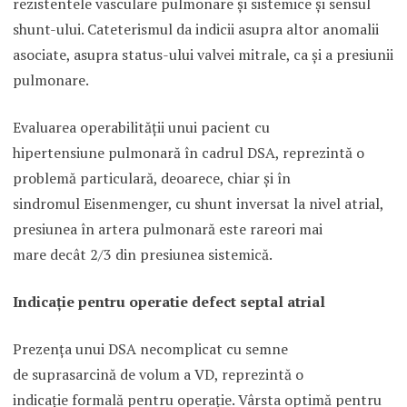
rezistentele vasculare pulmonare şi sistemice şi sensul
shunt-ului. Cateterismul da indicii asupra altor anomalii
asociate, asupra status-ului valvei mitrale, ca şi a presiunii
pulmonare.
Evaluarea operabilităţii unui pacient cu
hipertensiune pulmonară în cadrul DSA, reprezintă o
problemă particulară, deoarece, chiar şi în
sindromul Eisenmenger, cu shunt inversat la nivel atrial,
presiunea în artera pulmonară este rareori mai
mare decât 2/3 din presiunea sistemică.
Indicaţie pentru operatie defect septal atrial
Prezenţa unui DSA necomplicat cu semne
de suprasarcină de volum a VD, reprezintă o
indicaţie formală pentru operaţie. Vârsta optimă pentru