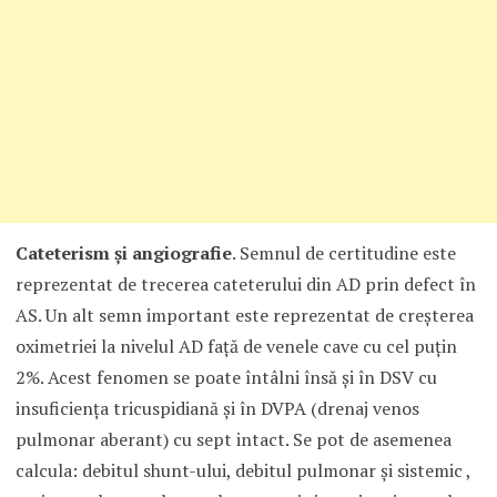
Cateterism şi angiografie
. Semnul de certitudine este
reprezentat de trecerea cateterului din AD prin defect în
AS. Un alt semn important este reprezentat de creşterea
oximetriei la nivelul AD faţă de venele cave cu cel puţin
2%. Acest fenomen se poate întâlni însă şi în DSV cu
insuficienţa tricuspidiană şi în DVPA (drenaj venos
pulmonar aberant) cu sept intact. Se pot de asemenea
calcula: debitul shunt-ului, debitul pulmonar şi sistemic ,