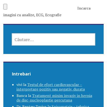
Incarca
imagini cu analize, ECG, Ecografie
CAUTĂ
DUPĂ:
Intrebari
vivi
la
Testul de efort cardiovascular –
interpretare pozitiv sau negativ, durata
Banca
la
Tratament minim invaziv in hernia
de disc-nucleoplastie percutana
Dr. Benteu Darius
la
Spirometrie – tehnica,