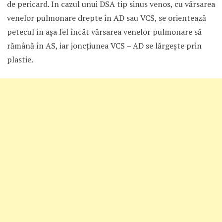
de pericard. In cazul unui DSA tip sinus venos, cu vărsarea
venelor pulmonare drepte în AD sau VCS, se orientează
petecul în aşa fel încât vărsarea venelor pulmonare să
rămână în AS, iar joncţiunea VCS – AD se lărgeşte prin
plastie.