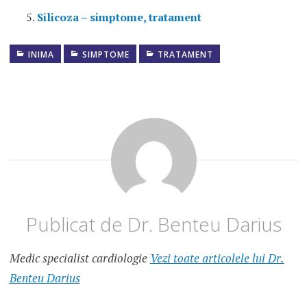
Silicoza – simptome, tratament
INIMA
SIMPTOME
TRATAMENT
DEFECT
DE
SEPT
ATRIAL
DEFECT
SEPTAL
ATRIAL
DSA
SIMPTOME
Publicat de
Dr. Benteu Darius
DEFECT
SEPTAL
ATRIAL
Medic specialist cardiologie
Vezi toate articolele lui Dr.
TRATAMENT
Benteu Darius
DSA