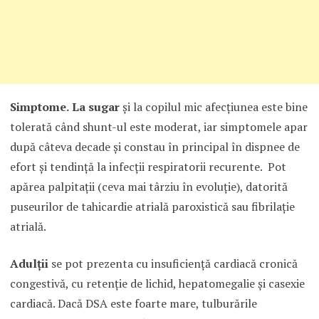
Simptome.
La sugar
şi la copilul mic afecţiunea este bine
tolerată când shunt-ul este moderat, iar simptomele apar
după câteva decade şi constau în principal în dispnee de
efort şi tendinţă la infecţii respiratorii recurente. Pot
apărea palpitaţii (ceva mai târziu în evoluţie), datorită
puseurilor de tahicardie atrială paroxistică sau fibrilaţie
atrială.
Adulţii
se pot prezenta cu insuficienţă cardiacă cronică
congestivă, cu retenţie de lichid, hepatomegalie şi casexie
cardiacă. Dacă DSA este foarte mare, tulburările