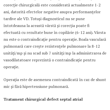
corecţie chirurgicală este considerată actualmente 1-2
ani, datorită efectelor negative asupra performanţelor
tardive ale VD. Totuşi diagnosticul nu se pune
întotdeauna la această vârstă şi corecţia poate fi
efectuată cu rezultate bune în copilărie (6-12 ani). Vârsta
nu este o contraindicaţie pentru operaţie. Boala vasculară
pulmonară care creşte rezistenţele pulmonare la 8-12
unităţi/mp şi nu scad sub 7 unităţi/mp la administrarea de
vasodilatatoare reprezintă o contraindicaţie pentru
operaţie.
Operaţia este de asemenea contraindicată în caz de shunt
mic şi fără hipertensiune pulmonară.
Tratament chirurgical defect septal atrial