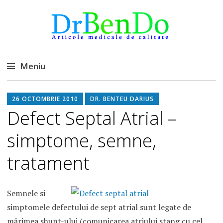
DrBendo.ro
Alimentatia sa iti fie medicatia
Meniu
Sari
26 OCTOMBRIE 2010
DR. BENTEU DARIUS
la
Defect Septal Atrial –
conținut
simptome, semne,
tratament
Semnele si
simptomele defectului de sept atrial sunt legate de
mărimea shunt-ului (comunicarea atriului stang cu cel