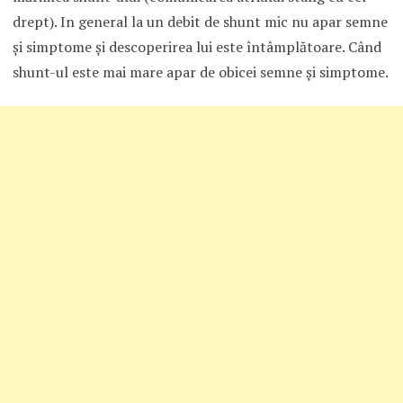
drept). In general la un debit de shunt mic nu apar semne
şi simptome şi descoperirea lui este întâmplătoare. Când
shunt-ul este mai mare apar de obicei semne şi simptome.