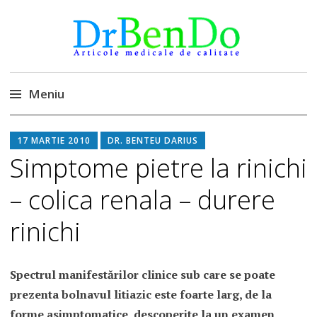
DrBendo.ro
Alimentatia sa iti fie medicatia
Meniu
Sari
17 MARTIE 2010
DR. BENTEU DARIUS
la
Simptome pietre la rinichi
conținut
– colica renala – durere
rinichi
Spectrul manifestărilor clinice sub care se poate
prezenta bolnavul litiazic este foarte larg, de la
forme asimptomatice, descoperite la un examen