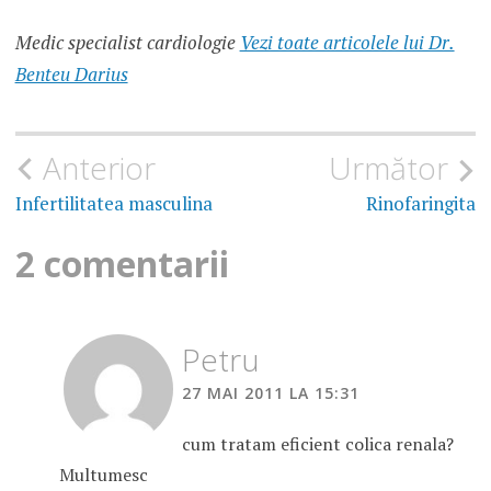
LA
RINICHI
Medic specialist cardiologie
Vezi toate articolele lui Dr.
SIMPTOME
Benteu Darius
PIETRE LA
RINICHI
Navigare
Anterior
Următor
în
Infertilitatea masculina
Rinofaringita
articole
2 comentarii
Petru
27 MAI 2011 LA 15:31
cum tratam eficient colica renala?
Multumesc