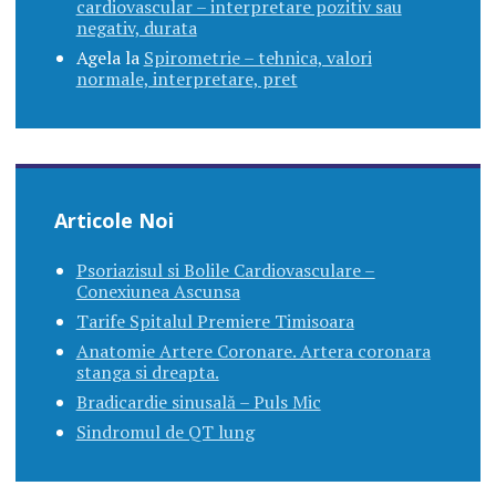
cardiovascular – interpretare pozitiv sau
negativ, durata
Agela
la
Spirometrie – tehnica, valori
normale, interpretare, pret
Articole Noi
Psoriazisul si Bolile Cardiovasculare –
Conexiunea Ascunsa
Tarife Spitalul Premiere Timisoara
Anatomie Artere Coronare. Artera coronara
stanga si dreapta.
Bradicardie sinusală – Puls Mic
Sindromul de QT lung