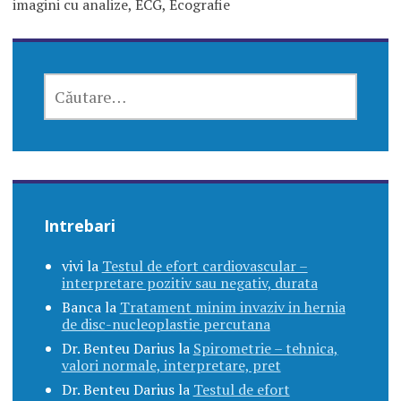
imagini cu analize, ECG, Ecografie
CAUTĂ
DUPĂ:
Intrebari
vivi
la
Testul de efort cardiovascular –
interpretare pozitiv sau negativ, durata
Banca
la
Tratament minim invaziv in hernia
de disc-nucleoplastie percutana
Dr. Benteu Darius
la
Spirometrie – tehnica,
valori normale, interpretare, pret
Dr. Benteu Darius
la
Testul de efort