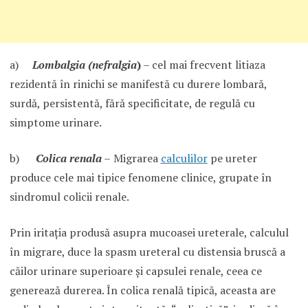
a)
Lombalgia (nefralgia
)
– cel mai frecvent litiaza
rezidentă în rinichi se manifestă cu durere lombară,
surdă, persistentă, fără specificitate, de regulă cu
simptome urinare.
b)
Colica renala
–
Migrarea
calculilor
pe ureter
produce cele mai tipice fenomene clinice, grupate în
sindromul colicii renale.
Prin iritaţia produsă asupra mucoasei ureterale, calculul
în migrare, duce la spasm ureteral cu distensia bruscă a
căilor urinare superioare şi capsulei renale, ceea ce
generează durerea. În colica renală tipică, aceasta are