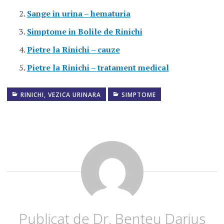
Sange in urina – hematuria
Simptome in Bolile de Rinichi
Pietre la Rinichi – cauze
Pietre la Rinichi – tratament medical
RINICHI, VEZICA URINARA
SIMPTOME
COLICA
RENALA
DURERE
RINICHI
LITIAZA
RENALA
LOMBALGIA
Publicat de
Dr. Benteu Darius
PIETRE