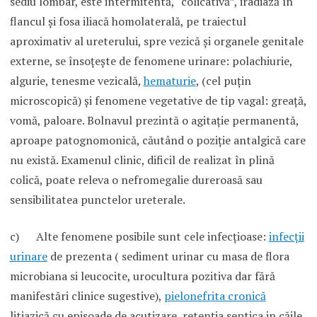
sediu lombar, este intermitentă, “colicativă”, iradiază în
flancul şi fosa iliacă homolaterală, pe traiectul
aproximativ al ureterului, spre vezică şi organele genitale
externe, se însoţeşte de fenomene urinare: polachiurie,
algurie, tenesme vezicală,
hematurie
, (cel puţin
microscopică) şi fenomene vegetative de tip vagal: greaţă,
vomă, paloare. Bolnavul prezintă o agitaţie permanentă,
aproape patognomonică, căutând o poziţie antalgică care
nu există. Examenul clinic, dificil de realizat în plină
colică, poate releva o nefromegalie dureroasă sau
sensibilitatea punctelor ureterale.
c) Alte fenomene posibile sunt cele infecţioase:
infecţii
urinare
de prezenta ( sediment urinar cu masa de flora
microbiana si leucocite, urocultura pozitiva dar fără
manifestări clinice sugestive),
pielonefrita cronică
litiazică cu episoade de acutizare, retenţia septica in căile