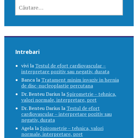
CAUTĂ
DUPĂ:
Intrebari
vivi
la
Testul de efort cardiovascular –
interpretare pozitiv sau negativ, durata
Banca
la
Tratament minim invaziv in hernia
de disc-nucleoplastie percutana
Dr. Benteu Darius
la
Spirometrie – tehnica,
valori normale, interpretare, pret
Dr. Benteu Darius
la
Testul de efort
cardiovascular – interpretare pozitiv sau
negativ, durata
Agela
la
Spirometrie – tehnica, valori
normale, interpretare, pret