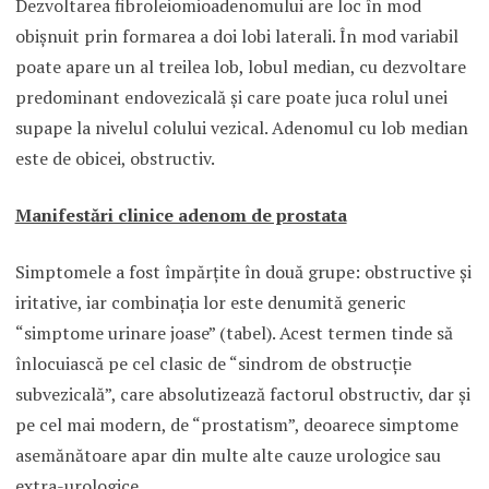
Dezvoltarea fibroleiomioadenomului are loc în mod
obişnuit prin formarea a doi lobi laterali. În mod variabil
poate apare un al treilea lob, lobul median, cu dezvoltare
predominant endovezicală şi care poate juca rolul unei
supape la nivelul colului vezical. Adenomul cu lob median
este de obicei, obstructiv.
Manifestări clinice adenom de prostata
Simptomele a fost împărţite în două grupe: obstructive şi
iritative, iar combinaţia lor este denumită generic
“simptome urinare joase” (tabel). Acest termen tinde să
înlocuiască pe cel clasic de “sindrom de obstrucţie
subvezicală”, care absolutizează factorul obstructiv, dar şi
pe cel mai modern, de “prostatism”, deoarece simptome
asemănătoare apar din multe alte cauze urologice sau
extra-urologice.