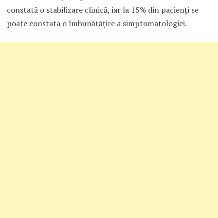
constată o stabilizare clinică, iar la 15% din pacienţi se
poate constata o îmbunătăţire a simptomatologiei.