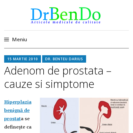
DrBendo.ro
Alimentatia sa iti fie medicatia
Meniu
Sari
15 MARTIE 2010
DR. BENTEU DARIUS
la
Adenom de prostata –
conținut
cauze si simptome
Hiperplazia
benignă de
prostat
a
se
defineşte ca