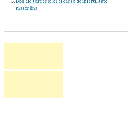
Boli ale testiculelor si cauze de infertilitate
masculina