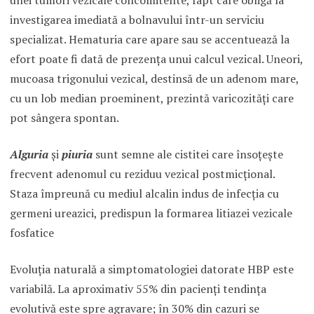
investigarea imediată a bolnavului într-un serviciu
specializat. Hematuria care apare sau se accentuează la
efort poate fi dată de prezenţa unui calcul vezical. Uneori,
mucoasa trigonului vezical, destinsă de un adenom mare,
cu un lob median proeminent, prezintă varicozităţi care
pot sângera spontan.
Alguria
şi
piuria
sunt semne ale cistitei care însoţeşte
frecvent adenomul cu reziduu vezical postmicţional.
Staza împreună cu mediul alcalin indus de infecţia cu
germeni ureazici, predispun la formarea litiazei vezicale
fosfatice
Evoluţia naturală a simptomatologiei datorate HBP este
variabilă. La aproximativ 55% din pacienţi tendinţa
evolutivă este spre agravare; în 30% din cazuri se