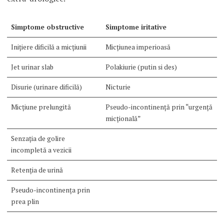
Simptome obstructive
Simptome iritative
Iniţiere dificilă a micţiunii
Micţiunea imperioasă
Jet urinar slab
Polakiurie (putin si des)
Disurie (urinare dificilă)
Nicturie
Micţiune prelungită
Pseudo-incontinenţă prin “urgenţă
micţională”
Senzaţia de golire
incompletă a vezicii
Retenţia de urină
Pseudo-incontinenţa prin
prea plin