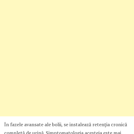
În fazele avansate ale bolii, se instalează retenţia cronică
completă de urină. Simptomatologia acesteia este mai