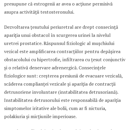
presupune că estrogenii ar avea o acţiune permisivă
asupra activităţii testosteronului.
Dezvoltarea ţesutului periuretral are drept consecinţă
apariţia unui obstacol în scurgerea urinei la nivelul
uretrei prostatice. Răspunsul fiziologic al muşchiului
vezical este amplificarea contracţiilor pentru depăşirea
obstacolului cu hipertrofie, infiltrarea cu ţesut conjunctiv
şi o relativă denervare adrenergică. Consecinţele
fiziologice sunt: creşterea presiunii de evacuare vezicală,
scăderea complianţei vezicale şi apariţia de contracţii
detrusoriene involuntare (instabilitatea detrusoriană).
Instabilitatea detrusorului este responsabilă de apariţia
simptomelor iritative ale bolii, cum ar fi nicturia,
polakiuria şi micţiunile imperioase.