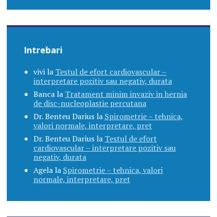
Intrebari
vivi
la
Testul de efort cardiovascular –
interpretare pozitiv sau negativ, durata
Banca
la
Tratament minim invaziv in hernia
de disc-nucleoplastie percutana
Dr. Benteu Darius
la
Spirometrie – tehnica,
valori normale, interpretare, pret
Dr. Benteu Darius
la
Testul de efort
cardiovascular – interpretare pozitiv sau
negativ, durata
Agela
la
Spirometrie – tehnica, valori
normale, interpretare, pret