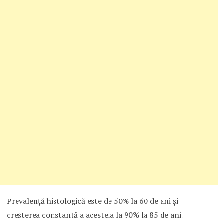
Prevalenţă histologică este de 50% la 60 de ani şi
creşterea constantă a acesteia la 90% la 85 de ani.