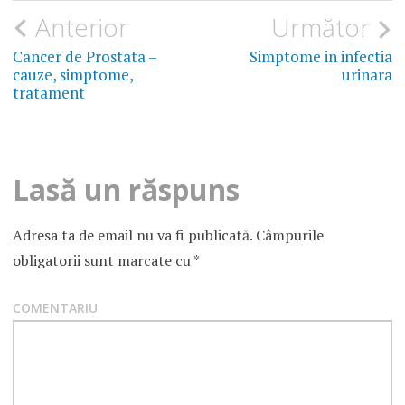
Navigare
Anterior
Următor
în
Cancer de Prostata –
Simptome in infectia
cauze, simptome,
urinara
articole
tratament
Lasă un răspuns
Adresa ta de email nu va fi publicată.
Câmpurile
obligatorii sunt marcate cu
*
COMENTARIU