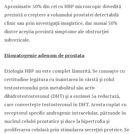
Aproximativ 50% din cei cu HBP microscopic dovedită
prezintă o creştere a volumului prostatei detectabilă
clinic sau prin investigaţii imagistice, dar numai 50%
dintre aceştia prezintă simptome ale obstrucţiei
subvezicale.
Etiopatogenie adenom de prostata
Etiologia HBP nu este complet lămurită. Se cunoaşte cu
certitudine legătura cu înaintarea în vârstă şi rolul
testosteronului prin metabolitul său activ
dihidrotestosteronul (DHT) şi a enzimei 5a reductază,
care converteşte testosteronul în DHT. Acesta cuplat cu
receptorul specific androgenic intracelular, pătrunde în
nucleul celulei prostatice şi duce la hipertrofia şi
proliferarea celulară prin stimularea secreţiei proteice. Se