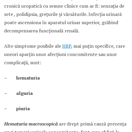
cronică uropatică cu semne clinice cum ar fi: senzaţia de
sete , polidipsia, greţurile şi vărsăturile. Infecţia urinară
poate ascensiona în aparatul urinar superior, grăbind
decompensarea funcţională renală.
Alte simptome posibile ale
HBP
, mai puţin specifice, care
uneori aparţin unor afecţiuni concomitente sau unor
complicaţii, sunt:
– hematuria
– alguria
– piuria
Hematuria macroscopică
are drept primă cauză prezenţa
unei tumori vezicale concomitente, fapt care obligă la