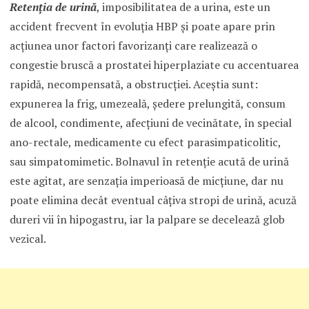
Retenţia de urină
, imposibilitatea de a urina, este un
accident frecvent în evoluţia HBP şi poate apare prin
acţiunea unor factori favorizanţi care realizează o
congestie bruscă a prostatei hiperplaziate cu accentuarea
rapidă, necompensată, a obstrucţiei. Aceştia sunt:
expunerea la frig, umezeală, şedere prelungită, consum
de alcool, condimente, afecţiuni de vecinătate, în special
ano-rectale, medicamente cu efect parasimpaticolitic,
sau simpatomimetic. Bolnavul în retenţie acută de urină
este agitat, are senzaţia imperioasă de micţiune, dar nu
poate elimina decât eventual câţiva stropi de urină, acuză
dureri vii în hipogastru, iar la palpare se decelează glob
vezical.