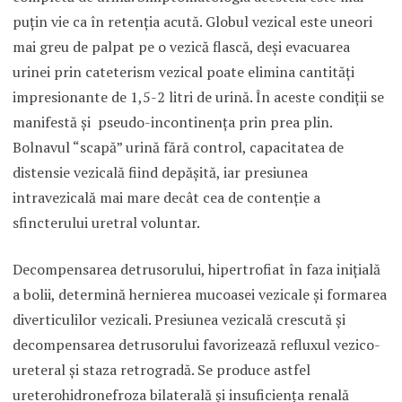
puţin vie ca în retenţia acută. Globul vezical este uneori
mai greu de palpat pe o vezică flască, deşi evacuarea
urinei prin cateterism vezical poate elimina cantităţi
impresionante de 1,5-2 litri de urină. În aceste condiţii se
manifestă şi pseudo-incontinenţa prin prea plin.
Bolnavul “scapă” urină fără control, capacitatea de
distensie vezicală fiind depăşită, iar presiunea
intravezicală mai mare decât cea de contenţie a
sfincterului uretral voluntar.
Decompensarea detrusorului, hipertrofiat în faza iniţială
a bolii, determină hernierea mucoasei vezicale şi formarea
diverticulilor vezicali. Presiunea vezicală crescută şi
decompensarea detrusorului favorizează refluxul vezico-
ureteral şi staza retrogradă. Se produce astfel
ureterohidronefroza bilaterală şi insuficienţa renală