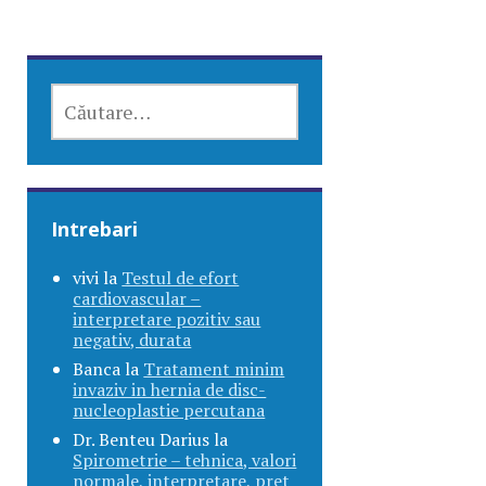
CAUTĂ
DUPĂ:
Intrebari
vivi
la
Testul de efort
cardiovascular –
interpretare pozitiv sau
negativ, durata
Banca
la
Tratament minim
invaziv in hernia de disc-
nucleoplastie percutana
Dr. Benteu Darius
la
Spirometrie – tehnica, valori
normale, interpretare, pret