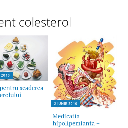
ent colesterol
E 2010
 pentru scaderea
erolului
2 IUNIE 2010
Medicatia
hipolipemianta –