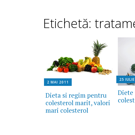
Etichetă: tratam
25 IULI
2 MAI 2011
Diete
Dieta si regim pentru
colest
colesterol marit, valori
mari colesterol