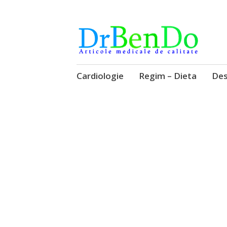
Alimentatia sa iti fie medicatia
DrBendo.ro
Sari
Cardiologie
Regim – Dieta
Des
la
conținut