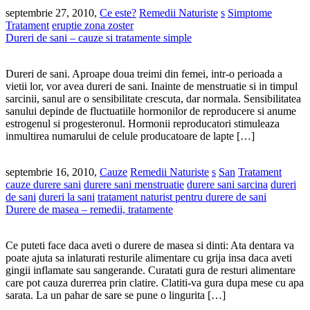
septembrie 27, 2010,
Ce este?
Remedii Naturiste
s
Simptome
Tratament
eruptie zona zoster
Dureri de sani – cauze si tratamente simple
Dureri de sani. Aproape doua treimi din femei, intr-o perioada a
vietii lor, vor avea dureri de sani. Inainte de menstruatie si in timpul
sarcinii, sanul are o sensibilitate crescuta, dar normala. Sensibilitatea
sanului depinde de fluctuatiile hormonilor de reproducere si anume
estrogenul si progesteronul. Hormonii reproducatori stimuleaza
inmultirea numarului de celule producatoare de lapte […]
septembrie 16, 2010,
Cauze
Remedii Naturiste
s
San
Tratament
cauze durere sani
durere sani menstruatie
durere sani sarcina
dureri
de sani
dureri la sani
tratament naturist pentru durere de sani
Durere de masea – remedii, tratamente
Ce puteti face daca aveti o durere de masea si dinti: Ata dentara va
poate ajuta sa inlaturati resturile alimentare cu grija insa daca aveti
gingii inflamate sau sangerande. Curatati gura de resturi alimentare
care pot cauza durerrea prin clatire. Clatiti-va gura dupa mese cu apa
sarata. La un pahar de sare se pune o lingurita […]