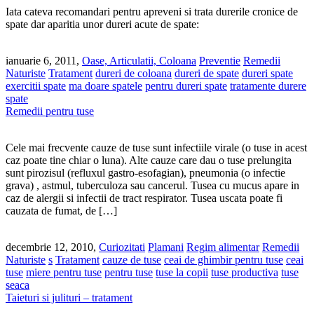
Iata cateva recomandari pentru apreveni si trata durerile cronice de
spate dar aparitia unor dureri acute de spate:
ianuarie 6, 2011,
Oase, Articulatii, Coloana
Preventie
Remedii
Naturiste
Tratament
dureri de coloana
dureri de spate
dureri spate
exercitii spate
ma doare spatele
pentru dureri spate
tratamente durere
spate
Remedii pentru tuse
Cele mai frecvente cauze de tuse sunt infectiile virale (o tuse in acest
caz poate tine chiar o luna). Alte cauze care dau o tuse prelungita
sunt pirozisul (refluxul gastro-esofagian), pneumonia (o infectie
grava) , astmul, tuberculoza sau cancerul. Tusea cu mucus apare in
caz de alergii si infectii de tract respirator. Tusea uscata poate fi
cauzata de fumat, de […]
decembrie 12, 2010,
Curiozitati
Plamani
Regim alimentar
Remedii
Naturiste
s
Tratament
cauze de tuse
ceai de ghimbir pentru tuse
ceai
tuse
miere pentru tuse
pentru tuse
tuse la copii
tuse productiva
tuse
seaca
Taieturi si julituri – tratament