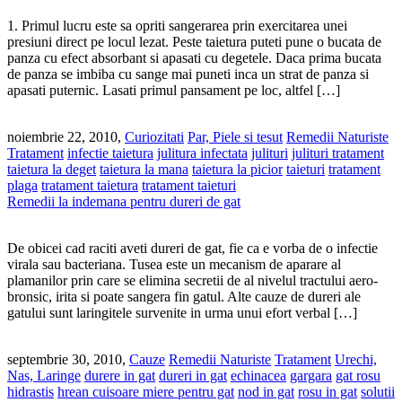
1. Primul lucru este sa opriti sangerarea prin exercitarea unei
presiuni direct pe locul lezat. Peste taietura puteti pune o bucata de
panza cu efect absorbant si apasati cu degetele. Daca prima bucata
de panza se imbiba cu sange mai puneti inca un strat de panza si
apasati puternic. Lasati primul pansament pe loc, altfel […]
noiembrie 22, 2010,
Curiozitati
Par, Piele si tesut
Remedii Naturiste
Tratament
infectie taietura
julitura infectata
julituri
julituri tratament
taietura la deget
taietura la mana
taietura la picior
taieturi
tratament
plaga
tratament taietura
tratament taieturi
Remedii la indemana pentru dureri de gat
De obicei cad raciti aveti dureri de gat, fie ca e vorba de o infectie
virala sau bacteriana. Tusea este un mecanism de aparare al
plamanilor prin care se elimina secretii de al nivelul tractului aero-
bronsic, irita si poate sangera fin gatul. Alte cauze de dureri ale
gatului sunt laringitele survenite in urma unui efort verbal […]
septembrie 30, 2010,
Cauze
Remedii Naturiste
Tratament
Urechi,
Nas, Laringe
durere in gat
dureri in gat
echinacea
gargara
gat rosu
hidrastis
hrean cuisoare miere pentru gat
nod in gat
rosu in gat
solutii