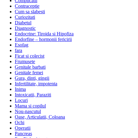
Complicatii
Contraceptie
Cum sa slabesti
Curiozitati
Diabetul
Diagnostic
Endocrine: Tiroida si Hipofiza
Endorfine – hormonii fericirii
Esofag
fara
Ficat si colecist
Frumusete
Genitale barbati
Genitale femei
Gura, dinti, gingii
Infertilitate, impotenta
Inima
Intoxicatii, Paraziti
Locuri
Mama si copilul
Nou-nascutul
Oase, Articulatii, Coloana
Ochi
Operatii
Pancreas