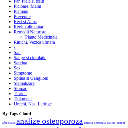
Par, Piele si tesut
Picioare, Maini
Plamani
Preventie
Rect si Anus
Regim alimentar
Remedii Naturiste
Plante Medicinale
Rinichi, Vezica urinara
s
San
Sange si circulatie
Sarcina
Sex
Simptome
Splina si Ganglioni
Stadializare
Stomac
Tiroida
Tratament
Urechi, Nas, Laringe
By Tags Cloud
analize osteoporoza
afrodisiac
angina pectorala
cancer
cancer