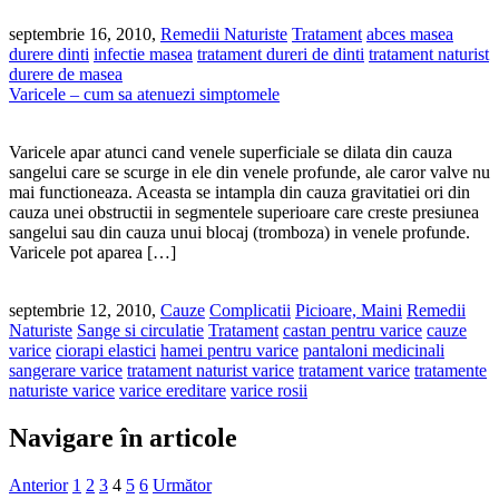
septembrie 16, 2010,
Remedii Naturiste
Tratament
abces masea
durere dinti
infectie masea
tratament dureri de dinti
tratament naturist
durere de masea
Varicele – cum sa atenuezi simptomele
Varicele apar atunci cand venele superficiale se dilata din cauza
sangelui care se scurge in ele din venele profunde, ale caror valve nu
mai functioneaza. Aceasta se intampla din cauza gravitatiei ori din
cauza unei obstructii in segmentele superioare care creste presiunea
sangelui sau din cauza unui blocaj (tromboza) in venele profunde.
Varicele pot aparea […]
septembrie 12, 2010,
Cauze
Complicatii
Picioare, Maini
Remedii
Naturiste
Sange si circulatie
Tratament
castan pentru varice
cauze
varice
ciorapi elastici
hamei pentru varice
pantaloni medicinali
sangerare varice
tratament naturist varice
tratament varice
tratamente
naturiste varice
varice ereditare
varice rosii
Navigare în articole
Anterior
1
2
3
4
5
6
Următor