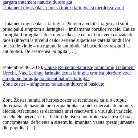
gargara
tratament naturist durere gat
Tratament raguseala – cum sa tratezi laringita si pierderea vocii
Tratament raguseala si laringita. Pierderea vocii si raguseala sunt
principalul simptom al laringitei – imflamarea corzilor vocale. Cauze
laringita: Laringita si deci raguseala este cel mai frecvent cauzata de
raceli (infectii la nivelul cailor aeriene superioare care la randul lor
pot sa fie virale – nu rapund la antibiotic, si bacteriene- raspund la
antibiotic). De asemenea laringita […]
septembrie 30, 2010,
Cauze
Remedii Naturiste
Simptome
Tratament
Urechi, Nas, Laringe
laringita acuta
laringita cronica
pierdere voce
simptome laringita
tratament naturist laringita
Zona zoster – simptome, tratament durere si basicute
Zona Zoster numita si herpes zoster se recunoaste ca si o eruptie
dureroasa, de basicute pe o zona limitata a pielii inervata de un nerv
afectat. Afectiunea se datoreaza unei reactivarii a virusului varicelei
in celulele nervoase. Ca factori de risc se incrimineaza stresul, boala
concomitenta, deficienta a sistemului imunitar, varsta (peste jumatate
din popultia […]