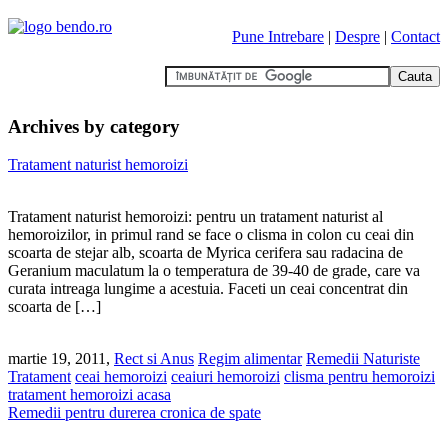
Pune Intrebare
|
Despre
|
Contact
Archives by category
Tratament naturist hemoroizi
Tratament naturist hemoroizi: pentru un tratament naturist al
hemoroizilor, in primul rand se face o clisma in colon cu ceai din
scoarta de stejar alb, scoarta de Myrica cerifera sau radacina de
Geranium maculatum la o temperatura de 39-40 de grade, care va
curata intreaga lungime a acestuia. Faceti un ceai concentrat din
scoarta de […]
martie 19, 2011,
Rect si Anus
Regim alimentar
Remedii Naturiste
Tratament
ceai hemoroizi
ceaiuri hemoroizi
clisma pentru hemoroizi
tratament hemoroizi acasa
Remedii pentru durerea cronica de spate