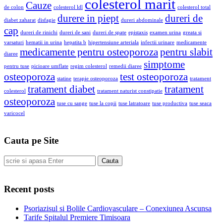
colesterol marit
Cauze
de colon
colesterol ldl
colesterol total
durere in piept
dureri de
diabet zaharat
disfagie
dureri abdominale
cap
dureri de rinichi
dureri de sani
dureri de spate
epistaxis
examen urina
greata si
varsaturi
hematii in urina
hepatita b
hipertensiune arteriala
infectii urinare
medicamente
medicamente pentru osteoporoza
pentru slabit
diaree
simptome
pentru tuse
picioare umflate
regim colesterol
remedii diaree
osteoporoza
test osteoporoza
statine
terapie osteoporoza
tratament
tratament diabet
tratament
colesterol
tratament naturist constipatie
osteoporoza
tuse cu sange
tuse la copii
tuse latratoare
tuse productiva
tuse seaca
varicocel
Cauta pe Site
Cauta
Recent posts
Psoriazisul si Bolile Cardiovasculare – Conexiunea Ascunsa
Tarife Spitalul Premiere Timisoara