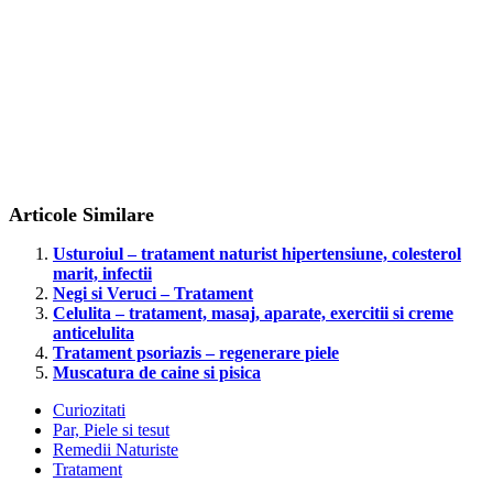
Articole Similare
Usturoiul – tratament naturist hipertensiune, colesterol
marit, infectii
Negi si Veruci – Tratament
Celulita – tratament, masaj, aparate, exercitii si creme
anticelulita
Tratament psoriazis – regenerare piele
Muscatura de caine si pisica
Curiozitati
Par, Piele si tesut
Remedii Naturiste
Tratament