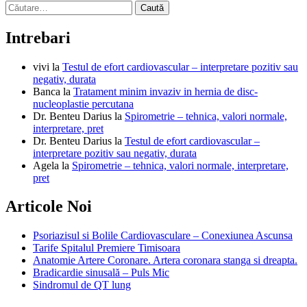
Caută
după:
Intrebari
vivi
la
Testul de efort cardiovascular – interpretare pozitiv sau
negativ, durata
Banca
la
Tratament minim invaziv in hernia de disc-
nucleoplastie percutana
Dr. Benteu Darius
la
Spirometrie – tehnica, valori normale,
interpretare, pret
Dr. Benteu Darius
la
Testul de efort cardiovascular –
interpretare pozitiv sau negativ, durata
Agela
la
Spirometrie – tehnica, valori normale, interpretare,
pret
Articole Noi
Psoriazisul si Bolile Cardiovasculare – Conexiunea Ascunsa
Tarife Spitalul Premiere Timisoara
Anatomie Artere Coronare. Artera coronara stanga si dreapta.
Bradicardie sinusală – Puls Mic
Sindromul de QT lung