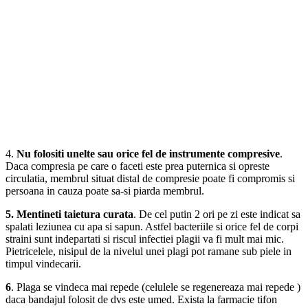
4.
Nu folositi unelte sau orice fel de instrumente compresive
.
Daca compresia pe care o faceti este prea puternica si opreste
circulatia, membrul situat distal de compresie poate fi compromis si
persoana in cauza poate sa-si piarda membrul.
5. Mentineti taietura curata
. De cel putin 2 ori pe zi este indicat sa
spalati leziunea cu apa si sapun. Astfel bacteriile si orice fel de corpi
straini sunt indepartati si riscul infectiei plagii va fi mult mai mic.
Pietricelele, nisipul de la nivelul unei plagi pot ramane sub piele in
timpul vindecarii.
6
. Plaga se vindeca mai repede (celulele se regenereaza mai repede )
daca bandajul folosit de dvs este umed. Exista la farmacie tifon