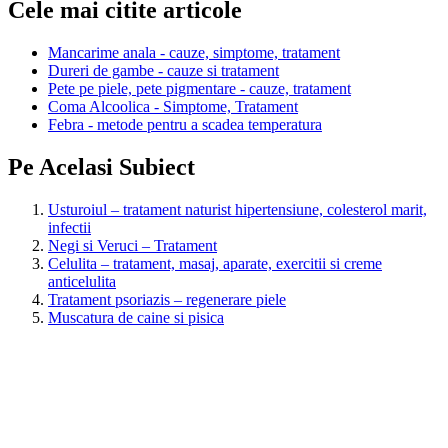
Cele mai citite articole
Mancarime anala - cauze, simptome, tratament
Dureri de gambe - cauze si tratament
Pete pe piele, pete pigmentare - cauze, tratament
Coma Alcoolica - Simptome, Tratament
Febra - metode pentru a scadea temperatura
Pe Acelasi Subiect
Usturoiul – tratament naturist hipertensiune, colesterol marit,
infectii
Negi si Veruci – Tratament
Celulita – tratament, masaj, aparate, exercitii si creme
anticelulita
Tratament psoriazis – regenerare piele
Muscatura de caine si pisica