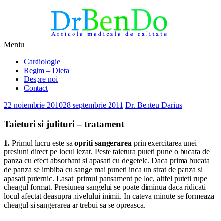
Sari
Meniu
la
Alimentatia sa iti fie medicatia
DrBendo.ro
Cardiologie
conținut
Regim – Dieta
Despre noi
Contact
22 noiembrie 2010
28 septembrie 2011
Dr. Benteu Darius
Taieturi si julituri – tratament
1.
Primul lucru este sa
opriti sangerarea
prin exercitarea unei
presiuni direct pe locul lezat. Peste taietura puteti pune o bucata de
panza cu efect absorbant si apasati cu degetele. Daca prima bucata
de panza se imbiba cu sange mai puneti inca un strat de panza si
apasati puternic. Lasati primul pansament pe loc, altfel puteti rupe
cheagul format. Presiunea sangelui se poate diminua daca ridicati
locul afectat deasupra nivelului inimii. In cateva minute se formeaza
cheagul si sangerarea ar trebui sa se opreasca.