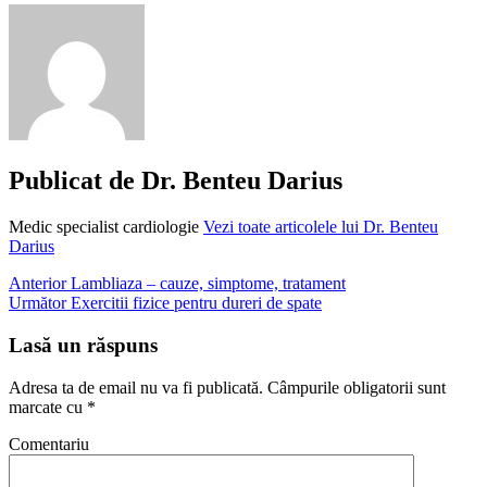
infectie
taietura
julitura
infectata
julituri
julituri
tratament
taietura
Publicat de
Dr. Benteu Darius
la
deget
Medic specialist cardiologie
Vezi toate articolele lui Dr. Benteu
taietura
Darius
la
mana
Navigare
Anterior
Lambliaza – cauze, simptome, tratament
taietura
Următor
Exercitii fizice pentru dureri de spate
la
în
picior
articole
Lasă un răspuns
taieturi
tratament
plaga
Adresa ta de email nu va fi publicată.
Câmpurile obligatorii sunt
tratament
marcate cu
*
taietura
tratament
Comentariu
taieturi