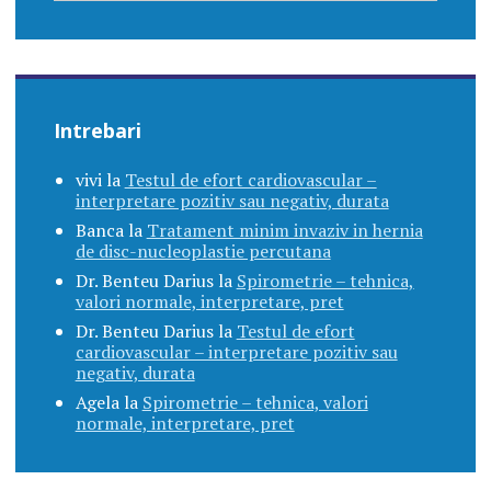
Intrebari
vivi
la
Testul de efort cardiovascular –
interpretare pozitiv sau negativ, durata
Banca
la
Tratament minim invaziv in hernia
de disc-nucleoplastie percutana
Dr. Benteu Darius
la
Spirometrie – tehnica,
valori normale, interpretare, pret
Dr. Benteu Darius
la
Testul de efort
cardiovascular – interpretare pozitiv sau
negativ, durata
Agela
la
Spirometrie – tehnica, valori
normale, interpretare, pret