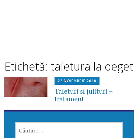
Etichetă: taietura la deget
22 NOIEMBRIE 2010
Taieturi si julituri –
tratament
CAUTĂ
DUPĂ: