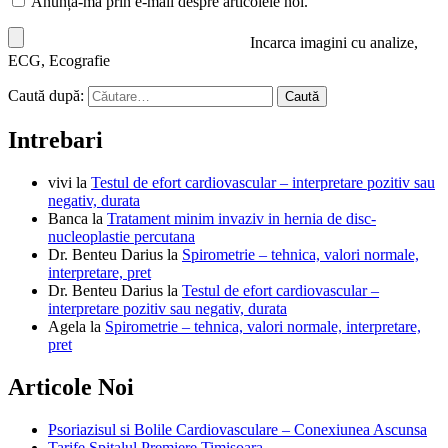
Anunță-mă prin e-mail despre articolele noi.
Incarca imagini cu analize,
ECG, Ecografie
Caută după:
Intrebari
vivi
la
Testul de efort cardiovascular – interpretare pozitiv sau
negativ, durata
Banca
la
Tratament minim invaziv in hernia de disc-
nucleoplastie percutana
Dr. Benteu Darius
la
Spirometrie – tehnica, valori normale,
interpretare, pret
Dr. Benteu Darius
la
Testul de efort cardiovascular –
interpretare pozitiv sau negativ, durata
Agela
la
Spirometrie – tehnica, valori normale, interpretare,
pret
Articole Noi
Psoriazisul si Bolile Cardiovasculare – Conexiunea Ascunsa
Tarife Spitalul Premiere Timisoara