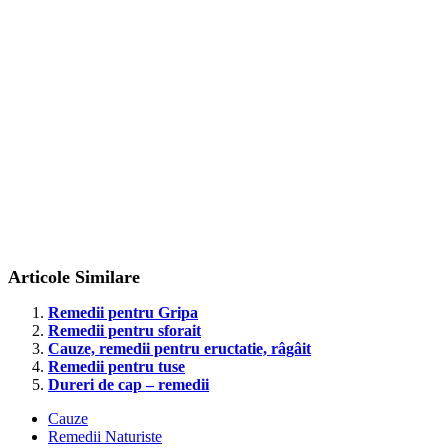
Articole Similare
Remedii pentru Gripa
Remedii pentru sforait
Cauze, remedii pentru eructatie, râgâit
Remedii pentru tuse
Dureri de cap – remedii
Cauze
Remedii Naturiste