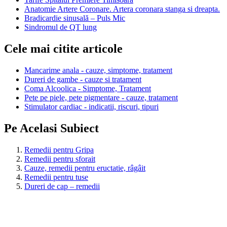
Anatomie Artere Coronare. Artera coronara stanga si dreapta.
Bradicardie sinusală – Puls Mic
Sindromul de QT lung
Cele mai citite articole
Mancarime anala - cauze, simptome, tratament
Dureri de gambe - cauze si tratament
Coma Alcoolica - Simptome, Tratament
Pete pe piele, pete pigmentare - cauze, tratament
Stimulator cardiac - indicatii, riscuri, tipuri
Pe Acelasi Subiect
Remedii pentru Gripa
Remedii pentru sforait
Cauze, remedii pentru eructatie, râgâit
Remedii pentru tuse
Dureri de cap – remedii