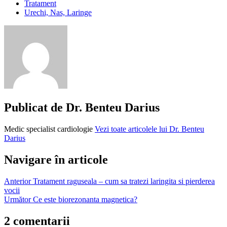
Tratament
Urechi, Nas, Laringe
durere
in
gat
dureri
in
gat
echinacea
gargara
Publicat de
Dr. Benteu Darius
gat
rosu
Medic specialist cardiologie
Vezi toate articolele lui Dr. Benteu
hidrastis
Darius
hrean
cuisoare
miere
Navigare în articole
pentru
gat
Anterior
Tratament raguseala – cum sa tratezi laringita si pierderea
nod
vocii
in
Următor
Ce este biorezonanta magnetica?
gat
rosu
2 comentarii
in