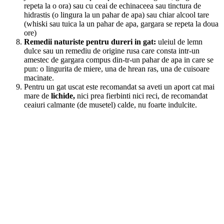
repeta la o ora) sau cu ceai de echinaceea sau tinctura de
hidrastis (o lingura la un pahar de apa) sau chiar alcool tare
(whiski sau tuica la un pahar de apa, gargara se repeta la doua
ore)
Remedii naturiste pentru dureri in gat:
uleiul de lemn
dulce sau un remediu de origine rusa care consta intr-un
amestec de gargara compus din-tr-un pahar de apa in care se
pun: o lingurita de miere, una de hrean ras, una de cuisoare
macinate.
Pentru un gat uscat este recomandat sa aveti un aport cat mai
mare de
lichide,
nici prea fierbinti nici reci, de recomandat
ceaiuri calmante (de musetel) calde, nu foarte indulcite.