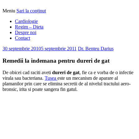
Meniu
Sari la conținut
Alimentatia sa iti fie medicatia
DrBendo.ro
Cardiologie
Regim – Dieta
Despre noi
Contact
30 septembrie 2010
5 septembrie 2011
Dr. Benteu Darius
Remedii la indemana pentru dureri de gat
De obicei cad raciti aveti
dureri de gat
, fie ca e vorba de o infectie
virala sau bacteriana.
Tusea
este un mecanism de aparare al
plamanilor prin care se elimina secretii de al nivelul tractului aero-
bronsic, irita si poate sangera fin gatul.