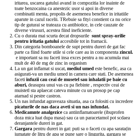
iritarea, uscarea gatului avand in compozitia lor inainte de
toate benzocaina ca anestezic usor si apoi in diverse
combinatii menta, propolis de asemenea benefice in iritatiile
aparute in cazul racelii. TRebuie sa fityi constient ca nu orice
tip de guturai se trateaza cu antibiotice, in cele cauzate de
diverse virusuri, acestea fiind ineficiente.
Cu o durata mai scurta decat dropsurile
sunt spray-urilie
pentru iritatia gatului
accesibile tot in framacii.
Din categoria bomboanele de supt pentru dureri de gat fac
parte ca fiind foarte utile si cele care au in componenta
zincul.
e important sa nu faceti insa exces pentru a nu acumula mai
mult de 40 de mg de zinc in organism
La un gat inflamat si uscat,
mediul umed
este benefic, asa ca
asigurati-va un mediu umed in camera care stati. De asemenea
faceti
infuzii cau ceai de musetel sau inhalatii pe baie cu
aburi,
deasupra unui vas cu pa fiebinte , respectiv ceai de
muistetl sta aplaecat cateva minute cu un prosop pe cap
atarnad si pestre castron.
Un nas infundat agraveaza situatia, asa ca folositi cu incredere
picaturile de nas daca aveti si un nas infundat.
Medicamnte analgezice
ca antiinflamatoarele (ibuprofen
doza mica luat dupa masa) sau ca un paracetamol pot scdaea
deranjantele dureri in gat.
Gargara
pentru dureri in gat: puti sa o faceti cu apa sarata(in
jumatate de litru de apa se pune sare o lingurita, gargara se