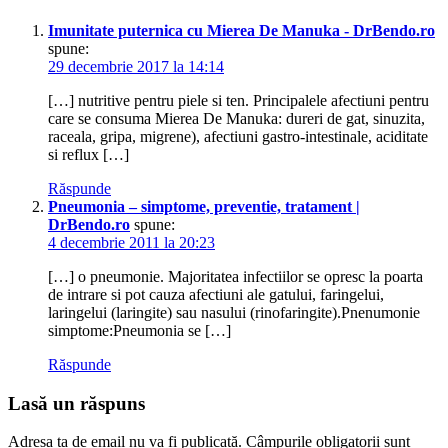
gat
solutii
Imunitate puternica cu Mierea De Manuka - DrBendo.ro
gargara
spune:
tratament
29 decembrie 2017 la 14:14
naturist
durere
[…] nutritive pentru piele si ten. Principalele afectiuni pentru
gat
care se consuma Mierea De Manuka: dureri de gat, sinuzita,
raceala, gripa, migrene), afectiuni gastro-intestinale, aciditate
si reflux […]
Răspunde
Pneumonia – simptome, preventie, tratament |
DrBendo.ro
spune:
4 decembrie 2011 la 20:23
[…] o pneumonie. Majoritatea infectiilor se opresc la poarta
de intrare si pot cauza afectiuni ale gatului, faringelui,
laringelui (laringite) sau nasului (rinofaringite).Pnenumonie
simptome:Pneumonia se […]
Răspunde
Lasă un răspuns
Adresa ta de email nu va fi publicată.
Câmpurile obligatorii sunt