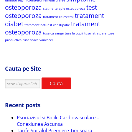
umflate
regim colesterol
remedii diaree
osteoporoza
test
statine
terapie osteoporoza
osteoporoza
tratament
tratament colesterol
diabet
tratament
tratament naturist constipatie
osteoporoza
tuse cu sange
tuse la copii
tuse latratoare
tuse
productiva
tuse seaca
varicocel
Cauta pe Site
Cauta
Recent posts
Psoriazisul si Bolile Cardiovasculare –
Conexiunea Ascunsa
Tarife Spitalul Premiere Timisoara