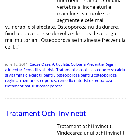
unei demineralizari. Coloana
vertebrala, incheieturile
mainilor si soldurile sunt
segmentele cele mai
vulnerabile si afectate. Osteoporoza nu da durere,
fiind o boala care se dezvolta silentios de-a lungul
mai multor ani. Osteoporoza se intalneste frecvent la
cei […]
iulie 18, 2011,
Cauze
Oase, Articulatii, Coloana
Preventie
Regim
alimentar
Remedii Naturiste
Tratament
alcool si osteoporoza
calciu
si vitamina d
exercitii pentru osteoporoza
pentru osteoporoza
regim alimentar osteoporoza
remediu naturist osteoporoza
tratament naturist osteoporoza
Tratament Ochi Invinetit
Tratament ochi invinetit.
Vindecarea unui ochi invinetit