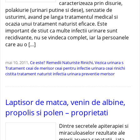
caracterizeaza prin disurie,
polakiurie (urinari putine si dese), senzatie de
usturimi, avand pe langa tratamentul medical si
ocazia unui tratament naturist eficace. Este
important de stiut ca multe infectii urinare sunt
recidivante, nu se vindeca complet, iar la persoanele
care au o […]
mai 10, 2011,
Ce este?
Remedii Naturiste
Rinichi, Vezica urinara
s
Tratament
ceai de merisor
ceai pentru infectie urinara
ceai rinichi
cistita tratament naturist
infectia urinara preventie
merisor
Laptisor de matca, venin de albine,
propolis si polen – proprietati
Dintre secretele apiterapiei si
miraculoaselor rezultate ale
mierii asupra sanatatii , iata