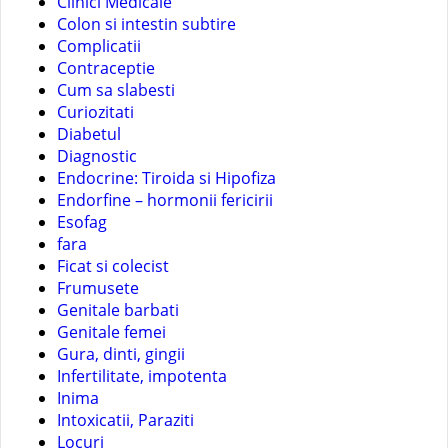
Clinici Medicale
Colon si intestin subtire
Complicatii
Contraceptie
Cum sa slabesti
Curiozitati
Diabetul
Diagnostic
Endocrine: Tiroida si Hipofiza
Endorfine – hormonii fericirii
Esofag
fara
Ficat si colecist
Frumusete
Genitale barbati
Genitale femei
Gura, dinti, gingii
Infertilitate, impotenta
Inima
Intoxicatii, Paraziti
Locuri