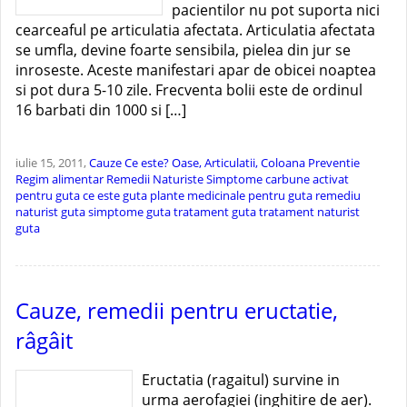
pacientilor nu pot suporta nici
cearceaful pe articulatia afectata. Articulatia afectata
se umfla, devine foarte sensibila, pielea din jur se
inroseste. Aceste manifestari apar de obicei noaptea
si pot dura 5-10 zile. Frecventa bolii este de ordinul
16 barbati din 1000 si […]
iulie 15, 2011,
Cauze
Ce este?
Oase, Articulatii, Coloana
Preventie
Regim alimentar
Remedii Naturiste
Simptome
carbune activat
pentru guta
ce este guta
plante medicinale pentru guta
remediu
naturist guta
simptome guta
tratament guta
tratament naturist
guta
Cauze, remedii pentru eructatie,
râgâit
Eructatia (ragaitul) survine in
urma aerofagiei (inghitire de aer).