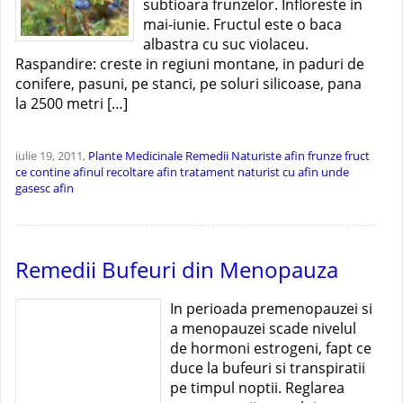
subtioara frunzelor. Infloreste in
mai-iunie. Fructul este o baca
albastra cu suc violaceu.
Raspandire: creste in regiuni montane, in paduri de
conifere, pasuni, pe stanci, pe soluri silicoase, pana
la 2500 metri […]
iulie 19, 2011,
Plante Medicinale
Remedii Naturiste
afin frunze fruct
ce contine afinul
recoltare afin
tratament naturist cu afin
unde
gasesc afin
Remedii Bufeuri din Menopauza
In perioada premenopauzei si
a menopauzei scade nivelul
de hormoni estrogeni, fapt ce
duce la bufeuri si transpiratii
pe timpul noptii. Reglarea