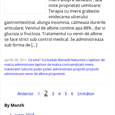
niste proprietati uimitoare:
Terapia cu miere grabeste
vindecarea ulcerului
gastrointestinal, alunga insomnia, calmeaza durerile
articulare; Veninul de albine contine apa 88% , dar si
glucoza si fructoza. Tratamentul cu venin de albine
se face strict sub control medical. Se administreaza
sub forma de […]
aprilie 28, 2011,
Ce este?
Curiozitati
Remedii Naturiste
s
laptisor de
matca administrare
laptisor de matca contraindicatii
miere
tratament naturist
polen
polen administrare
propolis
propolis
administrare
venin de albine proprietati
Navigare
2
Anterior
1
3
4
5
6
Următor
în
By Month
articole