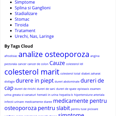
Simptome
Splina si Ganglioni
Stadializare
Stomac
Tiroida
Tratament
Urechi, Nas, Laringe
By Tags Cloud
analize osteoporoza
afrodisiac
angina
Cauze
pectorala
cancer
cancer de colon
colesterol ldl
colesterol marit
colesterol total
diabet zaharat
durere in piept
dureri de
disfagie
dureri abdominale
cap
dureri de rinichi
dureri de sani
dureri de spate
epistaxis
examen
urina
greata si varsaturi
hematii in urina
hepatita b
hipertensiune arteriala
medicamente pentru
infectii urinare
medicamente diaree
osteoporoza
pentru slabit
pentru tuse
picioare
simptome