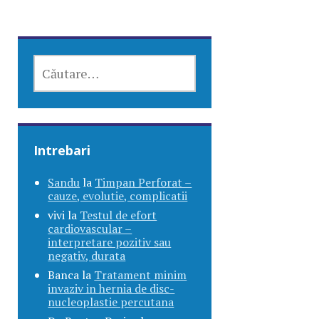
CAUTĂ
DUPĂ:
Intrebari
Sandu
la
Timpan Perforat –
cauze, evolutie, complicatii
vivi
la
Testul de efort
cardiovascular –
interpretare pozitiv sau
negativ, durata
Banca
la
Tratament minim
invaziv in hernia de disc-
nucleoplastie percutana