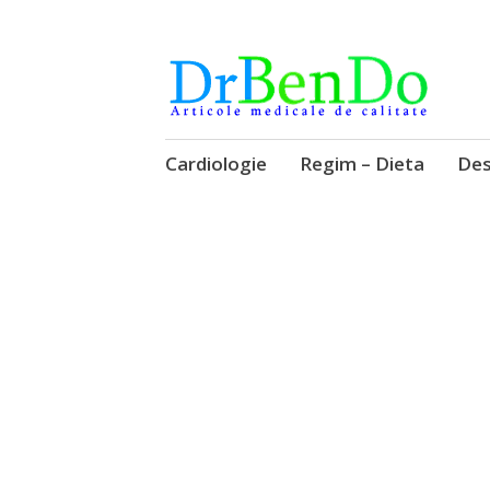
Alimentatia sa iti fie medicatia
DrBendo.ro
Sari
Cardiologie
Regim – Dieta
Des
la
conținut