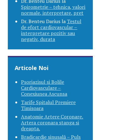
Dr. Benteu Darius
la
Spirometrie – tehnica, valori
normale, interpretare, pret
Dr. Benteu Darius
la
Testul
de efort cardiovascular –
interpretare pozitiv sau
negativ, durata
Articole Noi
Psoriazisul si Bolile
Cardiovasculare –
Conexiunea Ascunsa
Tarife Spitalul Premiere
Timisoara
Anatomie Artere Coronare.
Artera coronara stanga si
dreapta.
Bradicardie sinusală – Puls