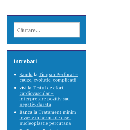
CAUTĂ
DUPĂ:
Intrebari
Sandu
la
Timpan Perforat –
cauze, evolutie, complicatii
vivi
la
Testul de efort
cardiovascular –
interpretare pozitiv sau
negativ, durata
Banca
la
Tratament minim
invaziv in hernia de disc-
nucleoplastie percutana