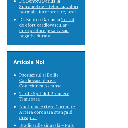
Dr. Benteu Darius
la
Spirometrie – tehnica, valori
normale, interpretare, pret
Dr. Benteu Darius
la
Testul
de efort cardiovascular –
interpretare pozitiv sau
negativ, durata
Articole Noi
Psoriazisul si Bolile
Cardiovasculare –
Conexiunea Ascunsa
Tarife Spitalul Premiere
Timisoara
Anatomie Artere Coronare.
Artera coronara stanga si
dreapta.
Bradicardie sinusală – Puls