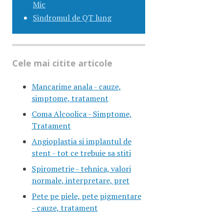
Mic
Sindromul de QT lung
Cele mai citite articole
Mancarime anala - cauze,
simptome, tratament
Coma Alcoolica - Simptome,
Tratament
Angioplastia si implantul de
stent - tot ce trebuie sa stiti
Spirometrie - tehnica, valori
normale, interpretare, pret
Pete pe piele, pete pigmentare
- cauze, tratament