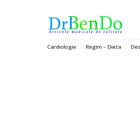
Alimentatia sa iti fie medicatia
DrBendo.ro
Sari
Cardiologie
Regim – Dieta
Des
la
conținut