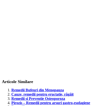
Articole Similare
Remedii Bufeuri din Menopauza
Cauze, remedii pentru eructatie, râgâit
Remedii si Preventie Osteoporoza
Pirozis – Remedii pentru arsuri gastro-esofagiene