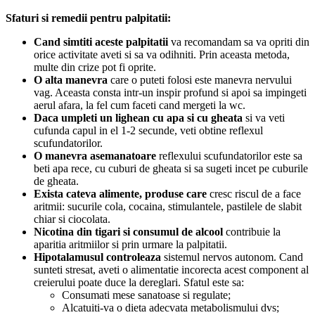
Sfaturi si remedii pentru palpitatii:
Cand simtiti aceste palpitatii
va recomandam sa va opriti din
orice activitate aveti si sa va odihniti. Prin aceasta metoda,
multe din crize pot fi oprite.
O alta manevra
care o puteti folosi este manevra nervului
vag. Aceasta consta intr-un inspir profund si apoi sa impingeti
aerul afara, la fel cum faceti cand mergeti la wc.
Daca umpleti un lighean cu apa si cu gheata
si va veti
cufunda capul in el 1-2 secunde, veti obtine reflexul
scufundatorilor.
O manevra asemanatoare
reflexului scufundatorilor este sa
beti apa rece, cu cuburi de gheata si sa sugeti incet pe cuburile
de gheata.
Exista cateva alimente, produse care
cresc riscul de a face
aritmii: sucurile cola, cocaina, stimulantele, pastilele de slabit
chiar si ciocolata.
Nicotina din tigari si consumul de alcool
contribuie la
aparitia aritmiilor si prin urmare la palpitatii.
Hipotalamusul controleaza
sistemul nervos autonom. Cand
sunteti stresat, aveti o alimentatie incorecta acest component al
creierului poate duce la dereglari. Sfatul este sa:
Consumati mese sanatoase si regulate;
Alcatuiti-va o dieta adecvata metabolismului dvs;