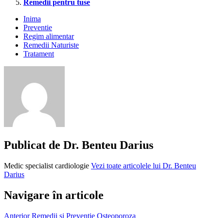
Remedii pentru tuse
Inima
Preventie
Regim alimentar
Remedii Naturiste
Tratament
magneziul
si
palpitatiile
paducel
pentru
palpitatii
puls
crescut
Publicat de
Dr. Benteu Darius
puls
neregulat
Medic specialist cardiologie
Vezi toate articolele lui Dr. Benteu
tratament
Darius
naturist
palpitatii
tratament
Navigare în articole
palpitatii
Anterior
Remedii si Preventie Osteoporoza