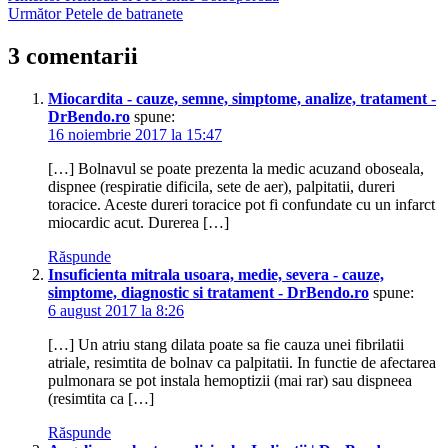
Următor
Petele de batranete
3 comentarii
Miocardita - cauze, semne, simptome, analize, tratament -
DrBendo.ro
spune:
16 noiembrie 2017 la 15:47
[…] Bolnavul se poate prezenta la medic acuzand oboseala,
dispnee (respiratie dificila, sete de aer), palpitatii, dureri
toracice. Aceste dureri toracice pot fi confundate cu un infarct
miocardic acut. Durerea […]
Răspunde
Insuficienta mitrala usoara, medie, severa - cauze,
simptome, diagnostic si tratament - DrBendo.ro
spune:
6 august 2017 la 8:26
[…] Un atriu stang dilata poate sa fie cauza unei fibrilatii
atriale, resimtita de bolnav ca palpitatii. In functie de afectarea
pulmonara se pot instala hemoptizii (mai rar) sau dispneea
(resimtita ca […]
Răspunde