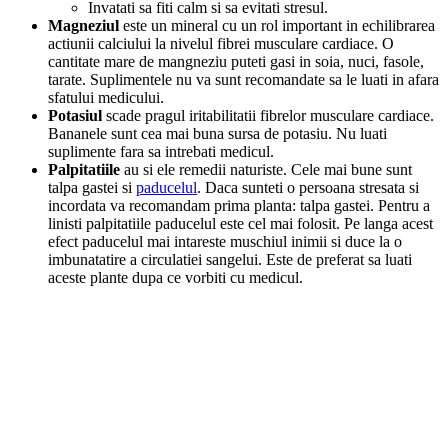
Invatati sa fiti calm si sa evitati stresul.
Magneziul
este un mineral cu un rol important in echilibrarea
actiunii calciului la nivelul fibrei musculare cardiace. O
cantitate mare de mangneziu puteti gasi in soia, nuci, fasole,
tarate. Suplimentele nu va sunt recomandate sa le luati in afara
sfatului medicului.
Potasiul
scade pragul iritabilitatii fibrelor musculare cardiace.
Bananele sunt cea mai buna sursa de potasiu. Nu luati
suplimente fara sa intrebati medicul.
Palpitatiile
au si ele remedii naturiste. Cele mai bune sunt
talpa gastei si
paducelul
. Daca sunteti o persoana stresata si
incordata va recomandam prima planta: talpa gastei. Pentru a
linisti palpitatiile paducelul este cel mai folosit. Pe langa acest
efect paducelul mai intareste muschiul inimii si duce la o
imbunatatire a circulatiei sangelui. Este de preferat sa luati
aceste plante dupa ce vorbiti cu medicul.