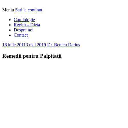
Meniu
Sari la conținut
Alimentatia sa iti fie medicatia
DrBendo.ro
Cardiologie
Regim – Dieta
Despre noi
Contact
18 iulie 2011
3 mai 2019
Dr. Benteu Darius
Remedii pentru Palpitatii