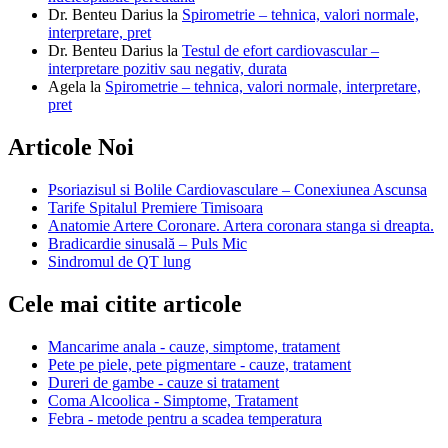
Dr. Benteu Darius
la
Spirometrie – tehnica, valori normale,
interpretare, pret
Dr. Benteu Darius
la
Testul de efort cardiovascular –
interpretare pozitiv sau negativ, durata
Agela
la
Spirometrie – tehnica, valori normale, interpretare,
pret
Articole Noi
Psoriazisul si Bolile Cardiovasculare – Conexiunea Ascunsa
Tarife Spitalul Premiere Timisoara
Anatomie Artere Coronare. Artera coronara stanga si dreapta.
Bradicardie sinusală – Puls Mic
Sindromul de QT lung
Cele mai citite articole
Mancarime anala - cauze, simptome, tratament
Pete pe piele, pete pigmentare - cauze, tratament
Dureri de gambe - cauze si tratament
Coma Alcoolica - Simptome, Tratament
Febra - metode pentru a scadea temperatura