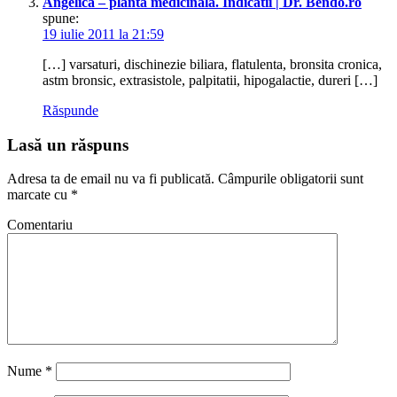
Angelica – planta medicinala. Indicatii | Dr. Bendo.ro
spune:
19 iulie 2011 la 21:59
[…] varsaturi, dischinezie biliara, flatulenta, bronsita cronica,
astm bronsic, extrasistole, palpitatii, hipogalactie, dureri […]
Răspunde
Lasă un răspuns
Adresa ta de email nu va fi publicată.
Câmpurile obligatorii sunt
marcate cu
*
Comentariu
Nume
*