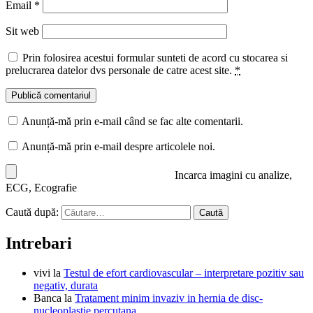
Email
*
Sit web
Prin folosirea acestui formular sunteti de acord cu stocarea si
prelucrarea datelor dvs personale de catre acest site.
*
Anunță-mă prin e-mail când se fac alte comentarii.
Anunță-mă prin e-mail despre articolele noi.
Incarca imagini cu analize,
ECG, Ecografie
Caută după:
Intrebari
vivi
la
Testul de efort cardiovascular – interpretare pozitiv sau
negativ, durata
Banca
la
Tratament minim invaziv in hernia de disc-
nucleoplastie percutana