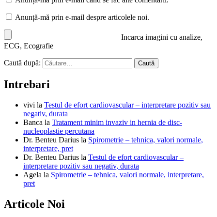
Anunță-mă prin e-mail despre articolele noi.
Incarca imagini cu analize,
ECG, Ecografie
Caută după:
Intrebari
vivi
la
Testul de efort cardiovascular – interpretare pozitiv sau
negativ, durata
Banca
la
Tratament minim invaziv in hernia de disc-
nucleoplastie percutana
Dr. Benteu Darius
la
Spirometrie – tehnica, valori normale,
interpretare, pret
Dr. Benteu Darius
la
Testul de efort cardiovascular –
interpretare pozitiv sau negativ, durata
Agela
la
Spirometrie – tehnica, valori normale, interpretare,
pret
Articole Noi