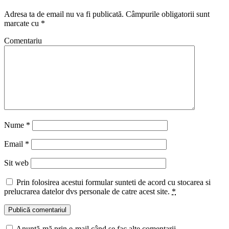
Adresa ta de email nu va fi publicată.
Câmpurile obligatorii sunt
marcate cu
*
Comentariu
Nume
*
Email
*
Sit web
Prin folosirea acestui formular sunteti de acord cu stocarea si
prelucrarea datelor dvs personale de catre acest site.
*
Anunță-mă prin e-mail când se fac alte comentarii.