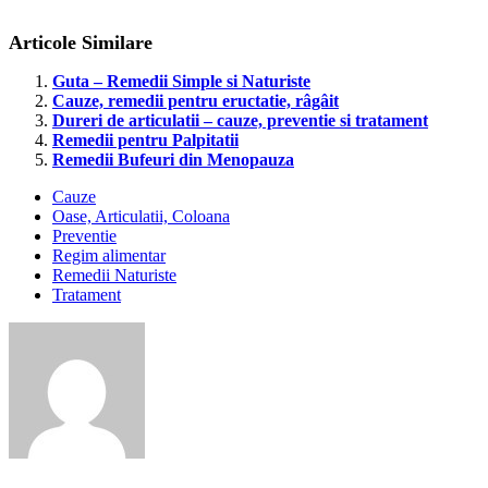
Articole Similare
Guta – Remedii Simple si Naturiste
Cauze, remedii pentru eructatie, râgâit
Dureri de articulatii – cauze, preventie si tratament
Remedii pentru Palpitatii
Remedii Bufeuri din Menopauza
Cauze
Oase, Articulatii, Coloana
Preventie
Regim alimentar
Remedii Naturiste
Tratament
alcool
si
osteoporoza
calciu
si
vitamina
d
exercitii