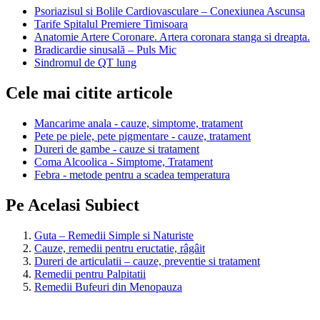
Psoriazisul si Bolile Cardiovasculare – Conexiunea Ascunsa
Tarife Spitalul Premiere Timisoara
Anatomie Artere Coronare. Artera coronara stanga si dreapta.
Bradicardie sinusală – Puls Mic
Sindromul de QT lung
Cele mai citite articole
Mancarime anala - cauze, simptome, tratament
Pete pe piele, pete pigmentare - cauze, tratament
Dureri de gambe - cauze si tratament
Coma Alcoolica - Simptome, Tratament
Febra - metode pentru a scadea temperatura
Pe Acelasi Subiect
Guta – Remedii Simple si Naturiste
Cauze, remedii pentru eructatie, râgâit
Dureri de articulatii – cauze, preventie si tratament
Remedii pentru Palpitatii
Remedii Bufeuri din Menopauza