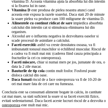
vitamina D. Aceasta vitamina ajuta la absorbtia lui din intestin
si la fixarea lui in oase.
Vitamina D
este produsa de pielea noastra atunci cand
aceasta este expusa la razele soarelui. Daca stati 20 de minute
la soare pielea va produce cam 100 miligrame de vitamina D.
Alimentele cu continut ridicat de sare
impiedica absorbtia
calciului din intestin cat si stimuleaza eliminarea lui din
organism.
Alcoolul are o influenta negativa in dezvoltarea oaselor si
scade procesul de asimilare a calciului.
Faceti exercitii:
astfel va creste densitatea osoasa, va fi
imbunatatit tonusul muschilor si echilibrul muscular. Riscul de
a cadea va fi mult mai mic (caderea fiind cauza principala a
fracturilor la cei cu osteoporoza).
Faceti miscare,
chiar si numai mers pe jos, jumatate de ora, o
data la 2 zile macar.
Bauturile de tip cola
contin mult fosfor. Fosforul poate
disloca calciul din oase.
Daca fumati
riscul de a face osteoporoza va fi de 10-20 de
ori mai mare fata de cei care nu fumeaza.
Concluzia este sa consumati alimente bogate in calciu, in cantitate
cat mai mare, sa stati suficient la soare si sa faceti exercitii fizice,
evitati sedentarismul. Daca faceti aceste lucruri riscul de a dezvolta o
osteoporoza
este mult mai mic.