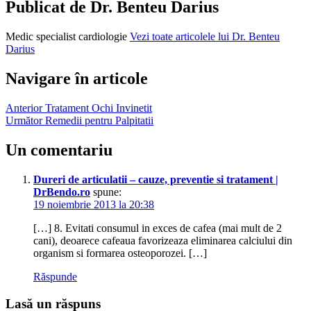
Publicat de
Dr. Benteu Darius
pentru
osteoporoza
Medic specialist cardiologie
Vezi toate articolele lui Dr. Benteu
pentru
Darius
osteoporoza
regim
alimentar
Navigare în articole
osteoporoza
remediu
Anterior
Tratament Ochi Invinetit
naturist
Următor
Remedii pentru Palpitatii
osteoporoza
tratament
Un comentariu
naturist
osteoporoza
Dureri de articulatii – cauze, preventie si tratament |
DrBendo.ro
spune:
19 noiembrie 2013 la 20:38
[…] 8. Evitati consumul in exces de cafea (mai mult de 2
cani), deoarece cafeaua favorizeaza eliminarea calciului din
organism si formarea osteoporozei. […]
Răspunde
Lasă un răspuns