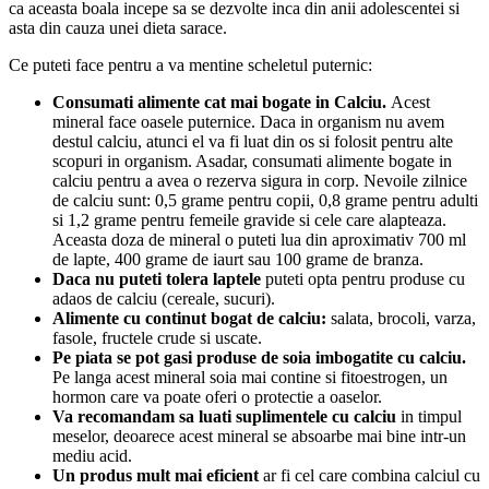
ca aceasta boala incepe sa se dezvolte inca din anii adolescentei si
asta din cauza unei dieta sarace.
Ce puteti face pentru a va mentine scheletul puternic:
Consumati alimente cat mai bogate in Calciu.
Acest
mineral face oasele puternice. Daca in organism nu avem
destul calciu, atunci el va fi luat din os si folosit pentru alte
scopuri in organism. Asadar, consumati alimente bogate in
calciu pentru a avea o rezerva sigura in corp. Nevoile zilnice
de calciu sunt: 0,5 grame pentru copii, 0,8 grame pentru adulti
si 1,2 grame pentru femeile gravide si cele care alapteaza.
Aceasta doza de mineral o puteti lua din aproximativ 700 ml
de lapte, 400 grame de iaurt sau 100 grame de branza.
Daca nu puteti tolera laptele
puteti opta pentru produse cu
adaos de calciu (cereale, sucuri).
Alimente cu continut bogat de calciu:
salata, brocoli, varza,
fasole, fructele crude si uscate.
Pe piata se pot gasi produse de soia imbogatite cu calciu.
Pe langa acest mineral soia mai contine si fitoestrogen, un
hormon care va poate oferi o protectie a oaselor.
Va recomandam sa luati suplimentele cu calciu
in timpul
meselor, deoarece acest mineral se absoarbe mai bine intr-un
mediu acid.
Un produs mult mai eficient
ar fi cel care combina calciul cu