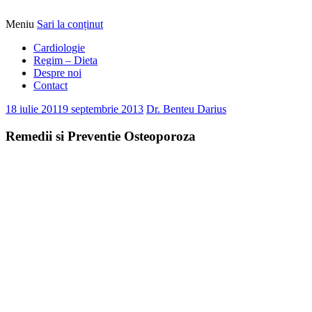
Meniu
Sari la conținut
Alimentatia sa iti fie medicatia
DrBendo.ro
Cardiologie
Regim – Dieta
Despre noi
Contact
18 iulie 2011
9 septembrie 2013
Dr. Benteu Darius
Remedii si Preventie Osteoporoza