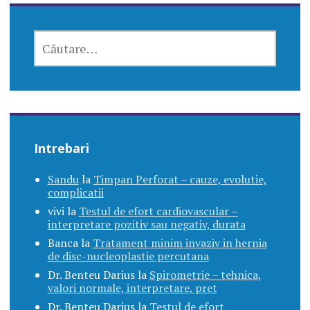
CAUTĂ
DUPĂ:
Intrebari
Sandu
la
Timpan Perforat – cauze, evolutie,
complicatii
vivi
la
Testul de efort cardiovascular –
interpretare pozitiv sau negativ, durata
Banca
la
Tratament minim invaziv in hernia
de disc-nucleoplastie percutana
Dr. Benteu Darius
la
Spirometrie – tehnica,
valori normale, interpretare, pret
Dr. Benteu Darius
la
Testul de efort